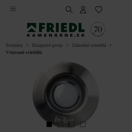
 na hlavný obsah
Produkty
Dizajnové prvky
Záhradné svietidlá
Vstavané svietidlá