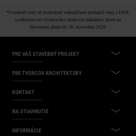
*Uvedené ceny sú nezáväzné odporúčané predajné ceny s DPH,
s odberom od výrobcu/bez dodacích nákladov, ktoré na
Slovensku platia do 30. novembra 2026.
PRE VÁŠ STAVEBNÝ PROJEKT
PRE TVORCOV ARCHITEKTÚRY
KONTAKT
NA STIAHNUTIE
INFORMÁCIE