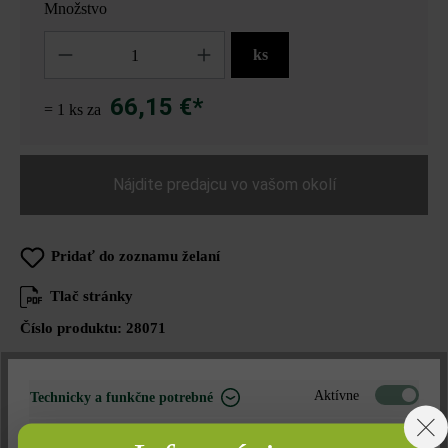
Množstvo
Množstvo
ks
66,15 €*
= 1 ks za
Nájdite predajcu vo vašom okolí
Pridať do zoznamu želaní
Tlač stránky
Číslo produktu:
28071
Aktívne
Technicky a funkčne potrebné
Opis produktu
Neaktívne
Marketing