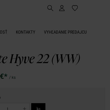
OSŤ
KONTAKTY
VYHĽADANIE PREDAJCU
ite Hyve 22 (WW)
 €*
/ ks
o
ks