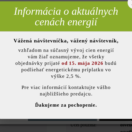
Informácia o aktuálnych
rebné
cenách energií
Opis produktu
Vážená návštevníčka, vážený návštevník,
evnenej plochy. Zoradené v jednej línii ukazujú cestu a pri zdanlivo c
nky)
 22 od in-lite vydáva jasné, trblietavé svetlo. Keďže sa po ňom dá pre
vzhľadom na súčasný vývoj cien energií
do našej betónovej dlažby vyvŕtame otvory. Hyve 22 sa vyrába aj vo v
vám žiaľ oznamujeme, že všetky
ušľachtilej ocele a vo väčšom vyhotovení Hyve.
objednávky prijaté
od 15. mája 2026
budú
podliehať energetickému príplatku vo
výške 2,5 %.
stavenie
Pre viac informácií kontaktujte vášho
Farba:
trans
najbližšieho predajcu.
ránka používa súbory cookie, aby vám ponúkla najlepšiu možnú funkčnosť...
V
Ďakujeme za pochopenie.
Výkon vo W:
0.2 W
e nastavenia
Povoliť iba funkčné súbory cookie
Povoliť všetky 
Účel použitia:
osvet
osvetl