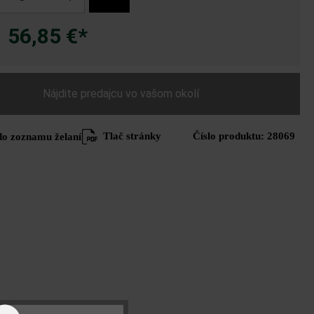
56,85 €*
a
Nájdite predajcu vo vašom okolí
Tlač stránky
Číslo produktu:
28069
do zoznamu želaní
Hyve 22