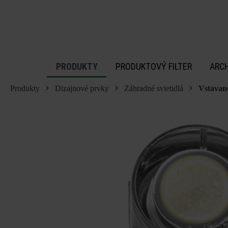
 na hlavný obsah
PRODUKTY
PRODUKTOVÝ FILTER
ARC
Produkty
Dizajnové prvky
Záhradné svietidlá
Vstavané