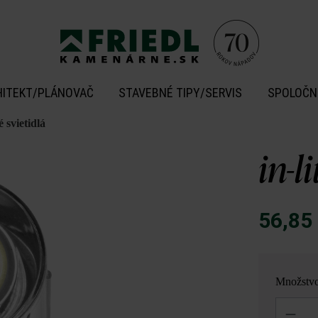
HITEKT/PLÁNOVAČ
STAVEBNÉ TIPY/SERVIS
SPOLOČN
 svietidlá
in-l
56,85
Množstv
Množstvo