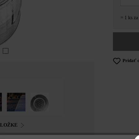
= 1 ks z
Pridať 
OLOŽKE