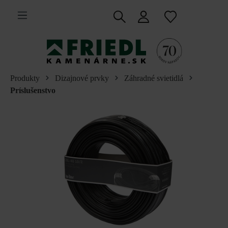
 na hlavný obsah
Produkty
Dizajnové prvky
Záhradné svietidlá
Príslušenstvo