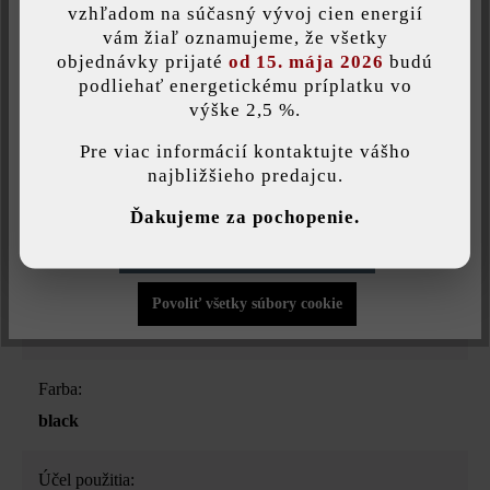
vzhľadom na súčasný vývoj cien energií
Uložiť individuálne nastavenie
vám žiaľ oznamujeme, že všetky
Opis produktu
objednávky prijaté
od 15. mája 2026
budú
podliehať energetickému príplatku vo
12-voltový kábel s dĺžkou 40 m, ktorý možno uložiť pod dlažbu
výške 2,5 %.
Táto webová stránka používa súbory cookie, aby vám ponúkla
najlepšiu možnú funkčnosť...
Viac informácií
.
alebo vrstvu zeme. Tento kábel sa dá predĺžiť, vďaka čomu
Pre viac informácií kontaktujte vášho
môže byť vzdialenosť medzi transformátorom a svietidlom
najbližšieho predajcu.
maximálne 80 m.
Individuálne nastavenia
Ďakujeme za pochopenie.
Povoliť iba funkčné súbory cookie
Druh produktu:
Povoliť všetky súbory cookie
záhradné svietidlá
Farba:
black
Účel použitia: