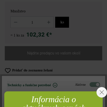
Množstvo
Množstvo
ks
102,32 €*
= 1 ks za
Nájdite predajcu vo vašom okolí
Pridať do zoznamu želaní
Tlač stránky
Aktívne
Technicky a funkčne potrebné
Číslo produktu:
28066
Neaktívne
Marketing
Informácia o
Neaktívne
Analýza