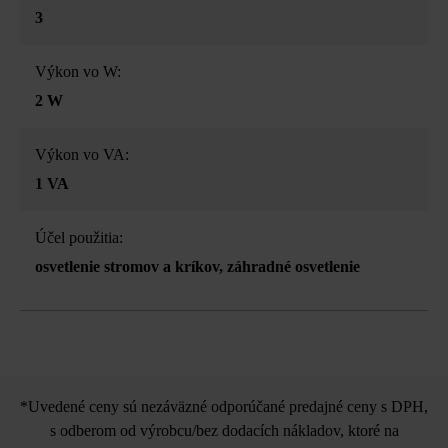
3
Výkon vo W:
2 W
Výkon vo VA:
1 VA
Účel použitia:
osvetlenie stromov a kríkov
, záhradné osvetlenie
*Uvedené ceny sú nezáväzné odporúčané predajné ceny s DPH,
s odberom od výrobcu/bez dodacích nákladov, ktoré na