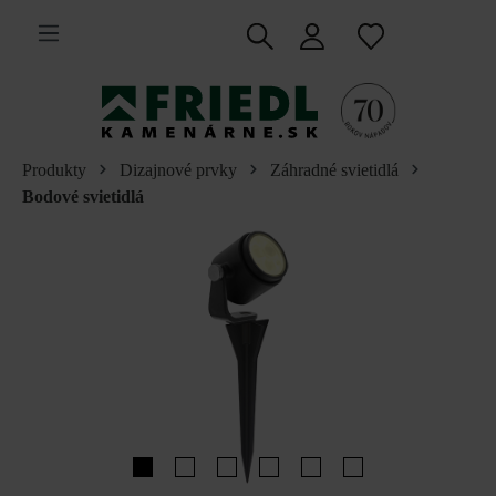
 na hlavný obsah
Produkty
Dizajnové prvky
Záhradné svietidlá
Bodové svietidlá