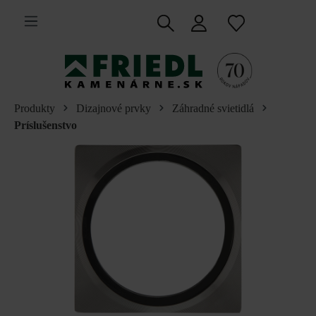
 na hlavný obsah
Produkty
Dizajnové prvky
Záhradné svietidlá
Príslušenstvo