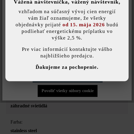
Vážená návštevníčka, vážený návštevník,
Číslo produktu:
28068
vzhľadom na súčasný vývoj cien energií
Uložiť individuálne nastavenie
vám žiaľ oznamujeme, že všetky
objednávky prijaté
od 15. mája 2026
budú
podliehať energetickému príplatku vo
Opis produktu
výške 2,5 %.
Táto webová stránka používa súbory cookie, aby vám ponúkla
najlepšiu možnú funkčnosť...
Viac informácií
.
Pre viac informácií kontaktujte vášho
Táto platňa z ušľachtilej ocele s rozmermi 7,5 × 7,5 cm sa dá
najbližšieho predajcu.
skombinovať so vstavanými svietidlami Flux, Fusion alebo
Individuálne nastavenia
Hyve a zmení ich vzhľad.
Ďakujeme za pochopenie.
Povoliť iba funkčné súbory cookie
Povoliť všetky súbory cookie
Druh produktu:
záhradné svietidlá
Farba:
stainless steel