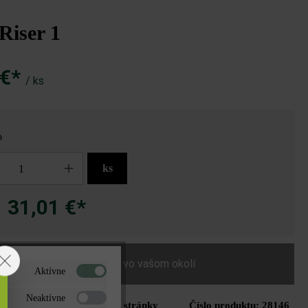
 Riser 1
 €*
/ ks
o
ks
31,01 €*
a
Nájdite predajcu vo vašom okolí
Aktívne
Neaktívne
Tlač stránky
Číslo produktu:
28146
do zoznamu želaní