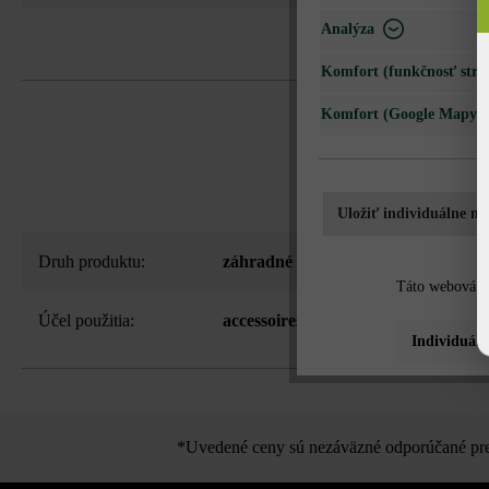
Analýza
Komfort (funkčnosť strá
Komfort (Google Mapy)
Uložiť individuálne na
Druh produktu:
záhradné svietidlá
Táto webová st
Účel použitia:
accessoires od in-lite
, záhradné osvet
Individuáln
*Uvedené ceny sú nezáväzné odporúčané pred