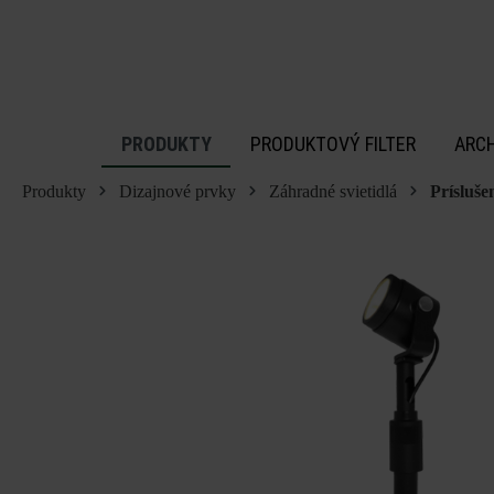
 na hlavný obsah
PRODUKTY
PRODUKTOVÝ FILTER
ARC
Produkty
Dizajnové prvky
Záhradné svietidlá
Prísluše