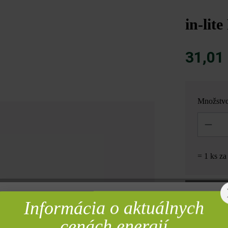
in-lite
31,01
Množstv
Množstvo
= 1 ks z
Informácia o aktuálnych
rebné
OLOŽKE
cenách energií
Pridať 