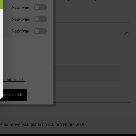
Neaktívne
Neaktívne
Neaktívne
iac informácií
.
súbory cookie
é na Slovensku platia do 30. novembra 2026.