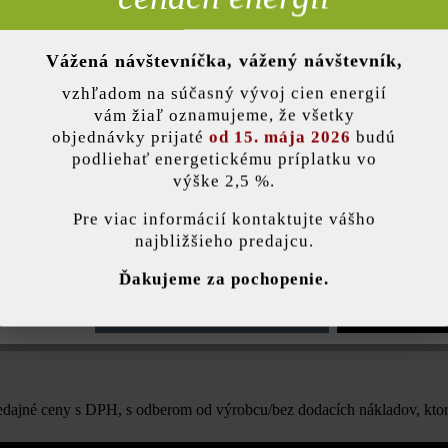
Vážená návštevníčka, vážený návštevník,
nky)
vzhľadom na súčasný vývoj cien energií
Opis produktu
vám žiaľ oznamujeme, že všetky
objednávky prijaté
od 15. mája 2026
budú
podliehať energetickému príplatku vo
výške 2,5 %.
stavenie
Pre viac informácií kontaktujte vášho
Farba:
black
najbližšieho predajcu.
ránka používa súbory cookie, aby vám ponúkla najlepšiu možnú funkčnosť...
V
Ďakujeme za pochopenie.
lenie
e nastavenia
Povoliť iba funkčné súbory cookie
Povoliť všetky 
ajné ceny s DPH, s odberom od výrobcu/bez dodacích nákladov, ktor