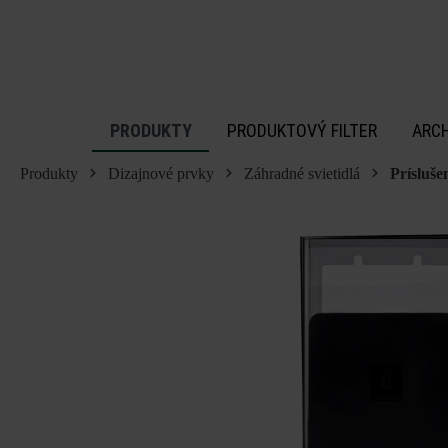
 na hlavný obsah
PRODUKTY
PRODUKTOVÝ FILTER
ARC
Produkty
Dizajnové prvky
Záhradné svietidlá
Prísluše