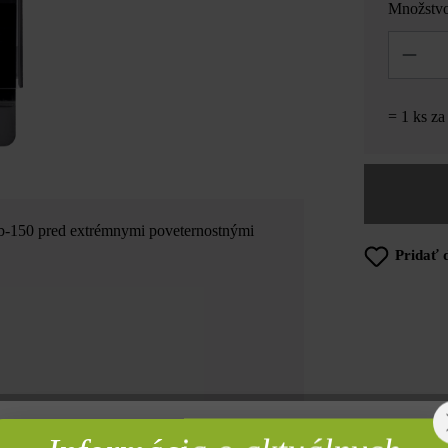
Množstv
Množstvo
= 1 ks z
ub-150 pred extrémnymi poveternostnými
Pridať 
OLOŽKE
rebné