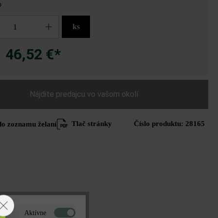
o
ks
46,52 €*
a
Nájdite predajcu vo vašom okolí
Tlač stránky
Číslo produktu:
28165
do zoznamu želaní
Aktívne