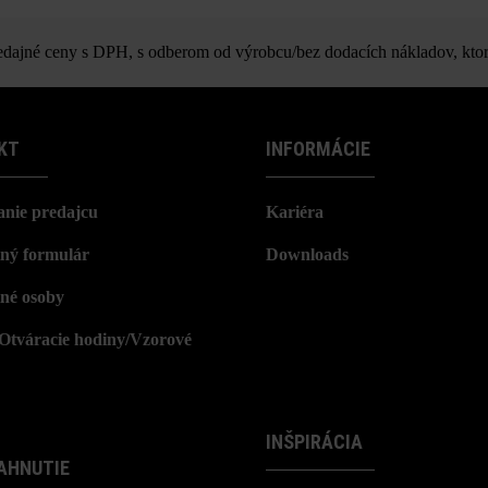
ajné ceny s DPH, s odberom od výrobcu/bez dodacích nákladov, ktor
KT
INFORMÁCIE
nie predajcu
Kariéra
ný formulár
Downloads
né osoby
/Otváracie hodiny/Vzorové
INŠPIRÁCIA
AHNUTIE