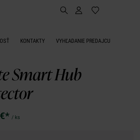
OSŤ
KONTAKTY
VYHĽADANIE PREDAJCU
ite Smart Hub
tector
 €*
/ ks