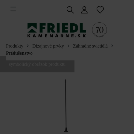
 na hlavný obsah
Produkty
Dizajnové prvky
Záhradné svietidlá
Príslušenstvo
symbolický obrázok produktu