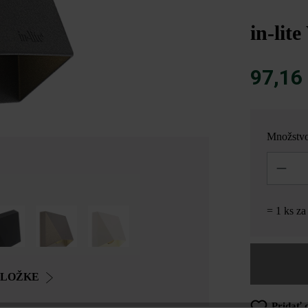
in-li
97,16
Množstv
Množstvo
= 1 ks z
OLOŽKE
Pridať 