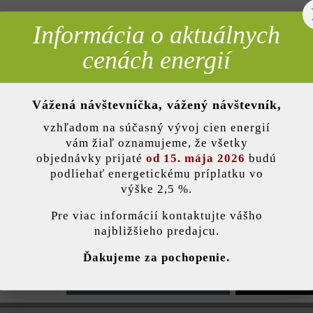
Informácia o aktuálnych
rebné
cenách energií
Opis produktu
Vážená návštevníčka, vážený návštevník,
nky)
tné nástenné svietidlo s vkusným lomeným dizajnom. Wedge má štvorco
vzhľadom na súčasný vývoj cien energií
ii aj vo vyhotovení Wedge Slim s obdĺžnikovou základňou s rozmermi 5
vám žiaľ oznamujeme, že všetky
objednávky prijaté
od 15. mája 2026
budú
podliehať energetickému príplatku vo
výške 2,5 %.
stavenie
Farba:
dark
Pre viac informácií kontaktujte vášho
najbližšieho predajcu.
Výkon vo W:
1.6 W
ránka používa súbory cookie, aby vám ponúkla najlepšiu možnú funkčnosť...
V
Ďakujeme za pochopenie.
Účel použitia:
osvetl
e nastavenia
Povoliť iba funkčné súbory cookie
Povoliť všetky 