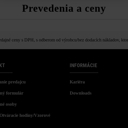
Prevedenia a ceny
in-lite Wedge
ajné ceny s DPH, s odberom od výrobcu/bez dodacích nákladov, ktor
KT
INFORMÁCIE
nie predajcu
Kariéra
ný formulár
Downloads
né osoby
/Otváracie hodiny/Vzorové