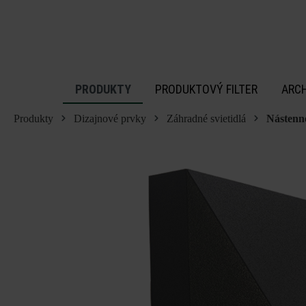
 na hlavný obsah
PRODUKTY
PRODUKTOVÝ FILTER
ARC
Produkty
Dizajnové prvky
Záhradné svietidlá
Nástenné