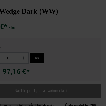
te Wedge Dark (WW)
 €*
/ ks
o
Wedge dark
ks
97,16 €*
a
Nájdite predajcu vo vašom okolí
Tlač stránky
Číslo produktu:
28079
do zoznamu želaní