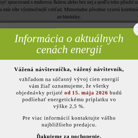
yť spracovaná s maltovou škárou alebo bez nej a podľa toho pôsobí rusti
a múr ešte výnimočnejší vzhľad. Mimoriadne pôvabne vyzerá kombin
architektúry.
Informácia o aktuálnych
rebné
cenách energií
Farba:
tehlo
Úprava:
zosta
Vážená návštevníčka, vážený návštevník,
nky)
vzhľadom na súčasný vývoj cien energií
Účel použitia:
kryci
vám žiaľ oznamujeme, že všetky
stupn
objednávky prijaté
od 15. mája 2026
budú
podliehať energetickému príplatku vo
Kritériá kvality:
odoln
výške 2,5 %.
stavenie
rozmr
Pre viac informácií kontaktujte vášho
najbližšieho predajcu.
ránka používa súbory cookie, aby vám ponúkla najlepšiu možnú funkčnosť...
V
Ďakujeme za pochopenie.