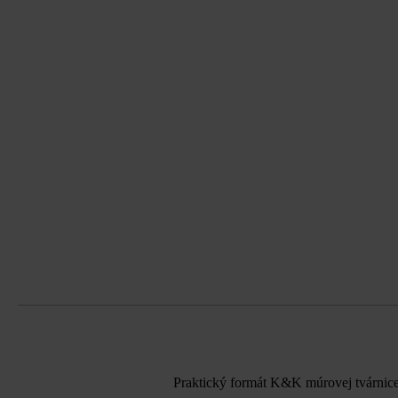
Praktický formát K&K múrovej tvárnice d