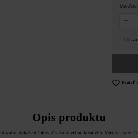
Množstv
Množstvo
= 1 ks z
Pridať 
Opis produktu
ozaista dokáže inšpirovať vašu stavebnú kreativitu. Všetky strany sú p