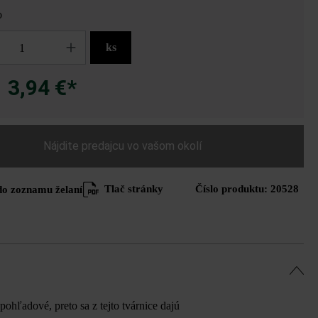
o
ks
3,94 €*
a
Nájdite predajcu vo vašom okolí
Tlač stránky
Číslo produktu:
20528
do zoznamu želaní
ohľadové, preto sa z tejto tvárnice dajú