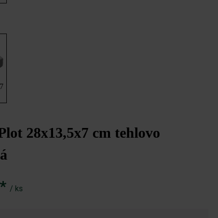
 7
K&K múrová tvárnica, tehlovo červená s maltovým spojom
lot 28x13,5x7 cm tehlovo
ná
€*
/ ks