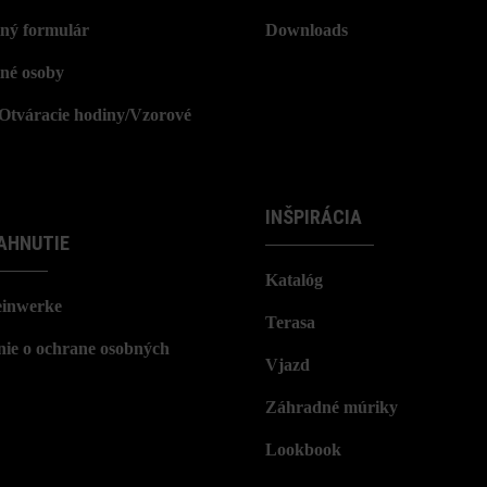
ný formulár
Downloads
né osoby
/Otváracie hodiny/Vzorové
INŠPIRÁCIA
AHNUTIE
Katalóg
einwerke
Terasa
nie o ochrane osobných
Vjazd
Záhradné múriky
Lookbook