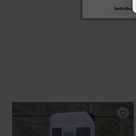
Individuáln
vrátane minimálne 1 tvárnice so znak
Na zjednodušenie čistenia odporúča s
možná za príplatok).
Tvárnice musíte bezpodmienečne ukladať
Dodržujte prosím pokyny na inštaláciu 
farebným koncentráciám.
Pri lepení, ukladaní na maltu a škáro
možné použitie: krycia doska, oblože
všetky bočné plochy sa môžu použiť 
na spracovanie bez škár alebo s malto