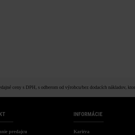
ajné ceny s DPH, s odberom od výrobcu/bez dodacích nákladov, ktor
KT
INFORMÁCIE
nie predajcu
Kariéra