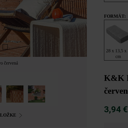
FORMÁT:
28 x 13,5 x
cm
vo červená
K&K P
červe
3,94 
OLOŽKE