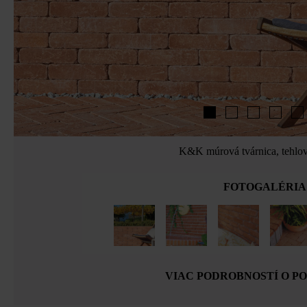
K&K múrová tvárnica, tehlo
FOTOGALÉRIA
VIAC PODROBNOSTÍ O P