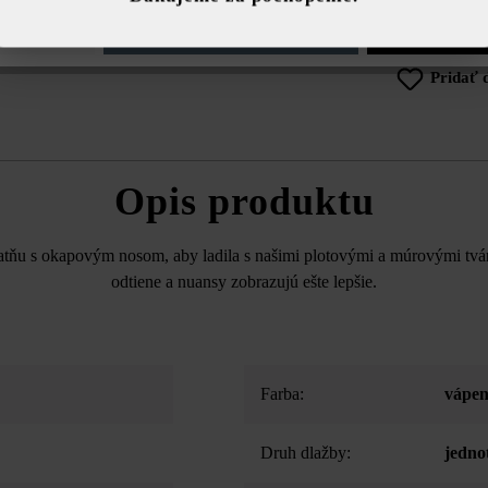
e nastavenia
Povoliť iba funkčné súbory cookie
Povoliť všetky 
Pridať 
Opis produktu
atňu s okapovým nosom, aby ladila s našimi plotovými a múrovými tvá
odtiene a nuansy zobrazujú ešte lepšie.
Farba:
vápen
Druh dlažby:
jedno