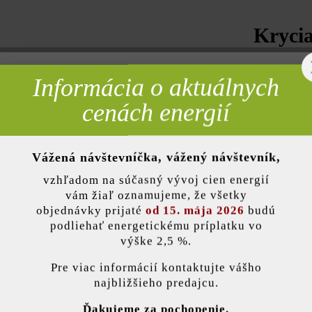
Kryci
50x28x
Informácia o aktuálnych
rebné
cenách energií
9,60 
12,55 €* /
Vážená návštevníčka, vážený návštevník,
nky)
vzhľadom na súčasný vývoj cien energií
Množstv
vám žiaľ oznamujeme, že všetky
objednávky prijaté
od 15. mája 2026
budú
Množstvo
podliehať energetickému príplatku vo
výške 2,5 %.
stavenie
= 1 ks z
Pre viac informácií kontaktujte vášho
najbližšieho predajcu.
ránka používa súbory cookie, aby vám ponúkla najlepšiu možnú funkčnosť...
V
Ďakujeme za pochopenie.