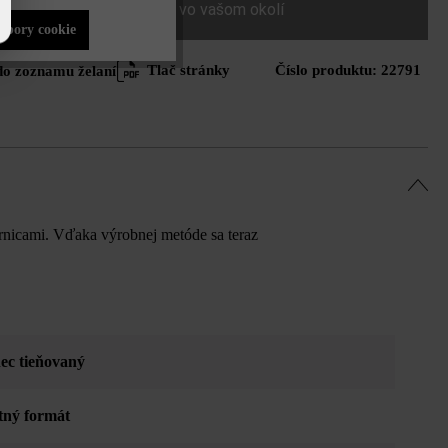
Nájdite predajcu vo vašom okolí
súbory cookie
Tlač stránky
Číslo produktu:
22791
do zoznamu želaní
rnicami. Vďaka výrobnej metóde sa teraz
ec tieňovaný
tný formát