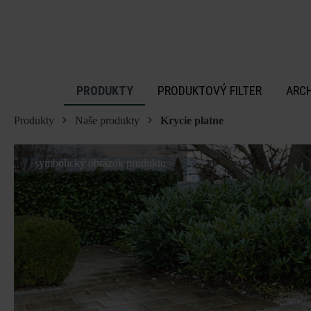
 na hlavný obsah
PRODUKTY
PRODUKTOVÝ FILTER
ARC
Produkty
Naše produkty
Krycie platne
symbolický obrázok produktu