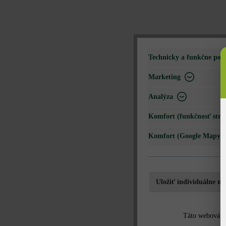
Technicky a funkčne pot
Marketing
Analýza
Komfort (funkčnosť strá
Komfort (Google Mapy)
Uložiť individuálne na
Táto webová st