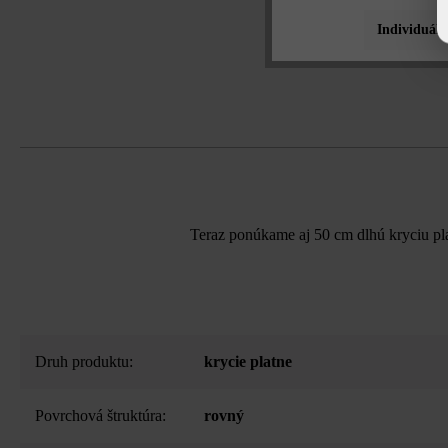
Individuáln
Teraz ponúkame aj 50 cm dlhú kryciu pl
Druh produktu:
krycie platne
Povrchová štruktúra:
rovný