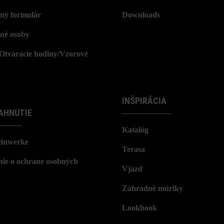
ný formulár
Downloads
né osoby
/Otváracie hodiny/Vzorové
INŠPIRÁCIA
AHNUTIE
Katalóg
einwerke
Terasa
nie o ochrane osobných
Vjazd
Záhradné múriky
Lookbook