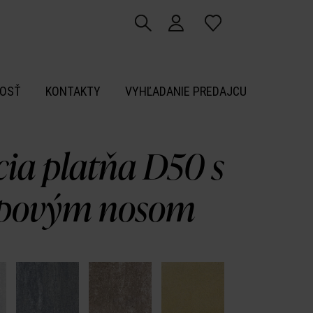
OSŤ
KONTAKTY
VYHĽADANIE PREDAJCU
cia platňa D50 s
povým nosom