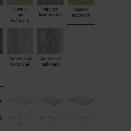
vápenec
vápenec
vápenec
jemne
lastúrnikový
tieňovaný
tieňovaný
ľadovo sivá
žulovo sivá
tieňovaná
tieňovaná
50 x 23 x 5,5
50 x 33 x 5,5
50 x 38 x 5,5
,5
cm
cm
cm