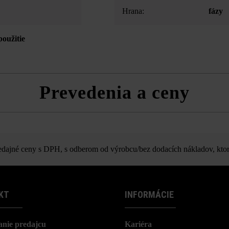
Hrana:
fázy
použitie
Prevedenia a ceny
rycia platňa D50 s okapovým nos
ajné ceny s DPH, s odberom od výrobcu/bez dodacích nákladov, ktor
KT
INFORMÁCIE
nie predajcu
Kariéra