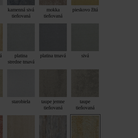
kamenná sivá
mokka
pieskovo žltá
tieňovaná
tieňovaná
á
platina
platina tmavá
sivá
stredne tmavá
starobiela
taupe jemne
taupe
tieňovaná
tieňovaná