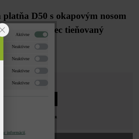
a platňa D50 s okapovým nosom
5,5 cm vápenec tieňovaný
Aktívne
€*
Neaktívne
%
/ ks
Neaktívne
 ks
Neaktívne
Neaktívne
o
ks
9,60 €*
12,55 €*
a
iac informácií
.