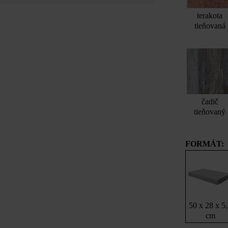
terakota
tieňovaná
čadič
tieňovaný
FORMÁT:
50 x 28 x 5
cm