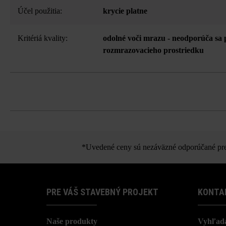
Účel použitia:
krycie platne
Kritériá kvality:
odolné voči mrazu - neodporúča sa 
rozmrazovacieho prostriedku
K
*Uvedené ceny sú nezáväzné odporúčané pred
PRE VÁŠ STAVEBNÝ PROJEKT
KONTA
Naše produkty
Vyhľada