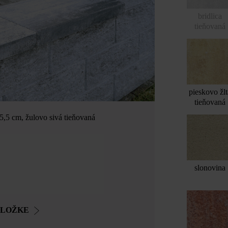
bridlica
tieňovaná
pieskovo žlt
tieňovaná
,5 cm, žulovo sivá tieňovaná
slonovina
OLOŽKE