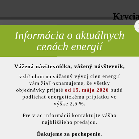
Kryci
50x28x
Informácia o aktuálnych
rebné
cenách energií
9,60 
Vážená návštevníčka, vážený návštevník,
nky)
vzhľadom na súčasný vývoj cien energií
Množstv
vám žiaľ oznamujeme, že všetky
Množstvo
objednávky prijaté
od 15. mája 2026
budú
podliehať energetickému príplatku vo
výške 2,5 %.
stavenie
= 1 ks z
Pre viac informácií kontaktujte vášho
najbližšieho predajcu.
ránka používa súbory cookie, aby vám ponúkla najlepšiu možnú funkčnosť...
V
Ďakujeme za pochopenie.