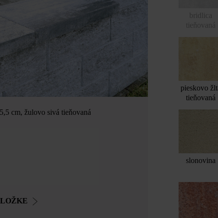
bridlica
tieňovaná
pieskovo žlt
tieňovaná
,5 cm, žulovo sivá tieňovaná
slonovina
OLOŽKE