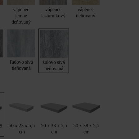
vápenec
vápenec
vápenec
jemne
lastúrnikový
tieňovaný
tieňovaný
ľadovo sivá
žulovo sivá
tieňovaná
tieňovaná
50 x 23 x 5,5
50 x 33 x 5,5
50 x 38 x 5,5
,5
cm
cm
cm