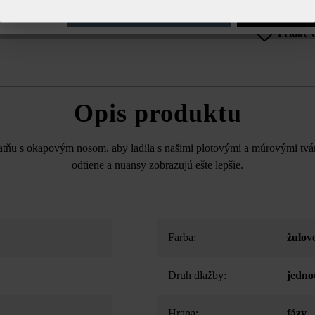
e nastavenia
Povoliť iba funkčné súbory cookie
Povoliť všetky 
Pridať 
Opis produktu
atňu s okapovým nosom, aby ladila s našimi plotovými a múrovými tvá
odtiene a nuansy zobrazujú ešte lepšie.
Farba:
žulov
Druh dlažby:
jedno
Hrana:
fázy