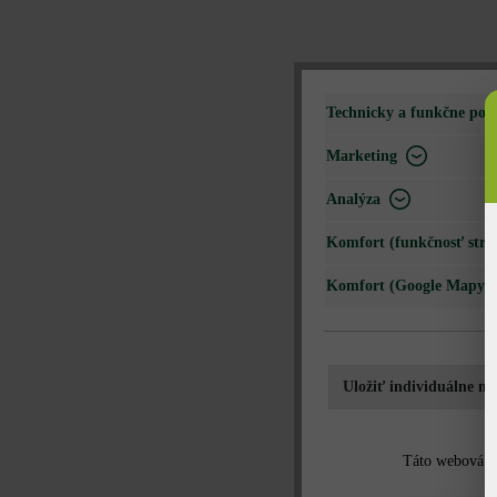
Technicky a funkčne pot
Marketing
Analýza
Komfort (funkčnosť strá
Komfort (Google Mapy)
Uložiť individuálne na
Táto webová st