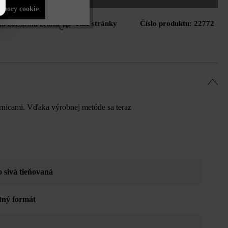
súbory cookie
Tlač stránky
Číslo produktu:
22772
do zoznamu želaní
rnicami. Vďaka výrobnej metóde sa teraz
o sivá tieňovaná
tný formát