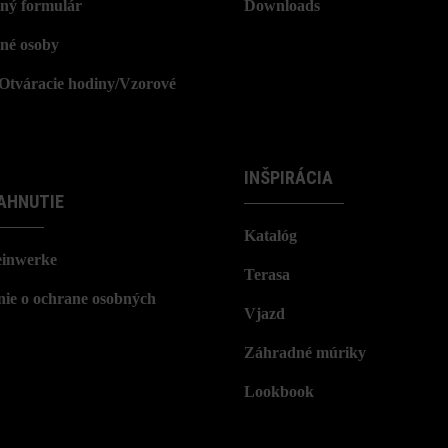
ný formulár
Downloads
né osoby
/Otváracie hodiny/Vzorové
INŠPIRÁCIA
AHNUTIE
Katalóg
einwerke
Terasa
nie o ochrane osobných
Vjazd
Záhradné múriky
Lookbook