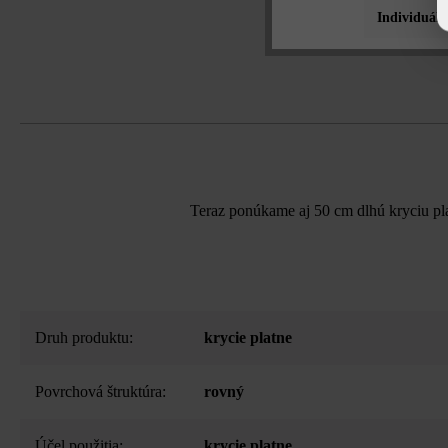
Individuáln
Teraz ponúkame aj 50 cm dlhú kryciu pl
Druh produktu:
krycie platne
Povrchová štruktúra:
rovný
Účel použitia:
krycie platne