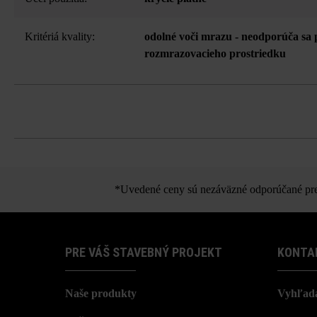
Kritériá kvality:
odolné voči mrazu - neodporúča sa 
rozmrazovacieho prostriedku
K
*Uvedené ceny sú nezáväzné odporúčané pred
PRE VÁŠ STAVEBNÝ PROJEKT
KONTA
Naše produkty
Vyhľada