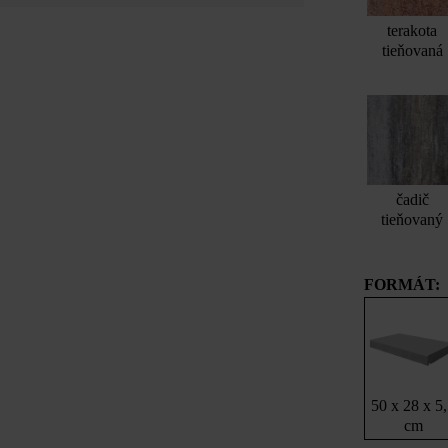
terakota
tieňovaná
čadič
tieňovaný
FORMÁT:
50 x 28 x 5
cm