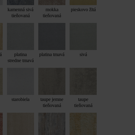
kamenná sivá
mokka
pieskovo žltá
tieňovaná
tieňovaná
á
platina
platina tmavá
sivá
stredne tmavá
starobiela
taupe jemne
taupe
tieňovaná
tieňovaná