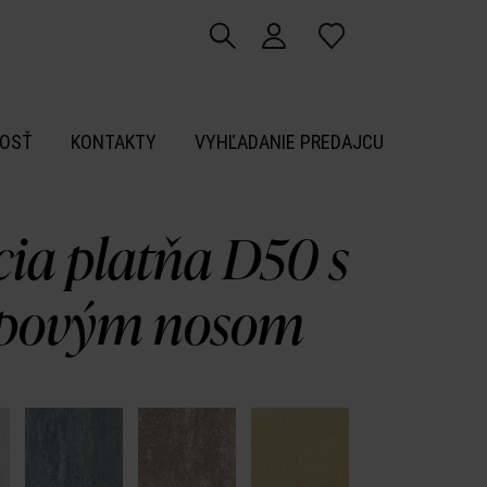
OSŤ
KONTAKTY
VYHĽADANIE PREDAJCU
cia platňa D50 s
povým nosom