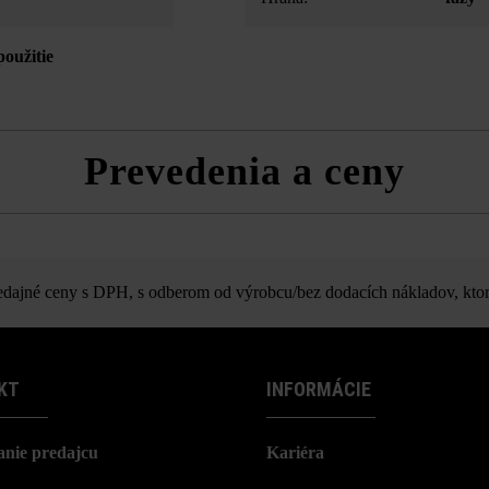
použitie
Prevedenia a ceny
rycia platňa D50 s okapovým nos
ajné ceny s DPH, s odberom od výrobcu/bez dodacích nákladov, ktor
KT
INFORMÁCIE
nie predajcu
Kariéra