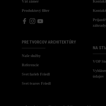
Váš zámer
Kontakt
Produktový filter
Kontakt
Príjazd
záhrady
PRE TVORCOV ARCHITEKTÚRY
NA STI
Naše služby
VOP St
Referencie
Vyhláse
Svet farieb Friedl
údajov
Svet tvarov Friedl