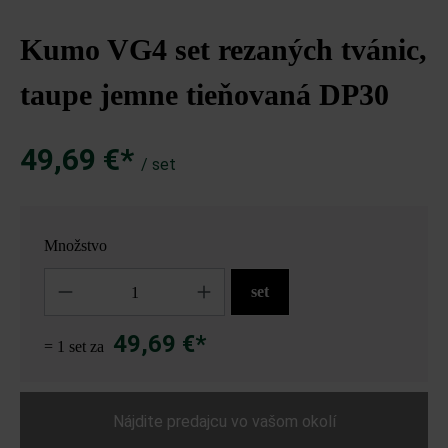
Kumo VG4 set rezaných tvánic,
taupe jemne tieňovaná DP30
49,69 €*
/ set
Množstvo
Množstvo
set
49,69 €*
= 1 set za
Nájdite predajcu vo vašom okolí