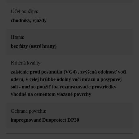
Účel použitia:
chodníky
, vjazdy
Hrana:
bez fázy (ostré hrany)
Kritériá kvality:
zaistenie proti posunutiu (VG4)
, zvýšená odolnosť voči
oderu
, v celej hrúbke odolný voči mrazu a posypovej
soli - možno použiť iba rozmrazovacie prostriedky
vhodné na cementom viazané povrchy
Ochrana povrchu:
impregnované Duoprotect DP30