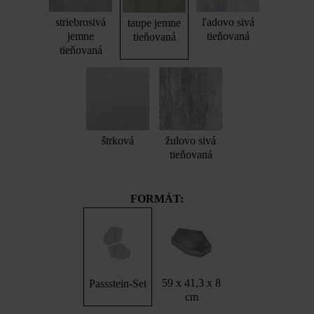
striebrosivá
ľadovo sivá
taupe jemne
jemne
tieňovaná
tieňovaná
tieňovaná
štrková
žulovo sivá
tieňovaná
FORMÁT:
59 x 41,3 x 8
Passstein-Set
cm