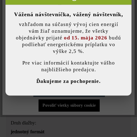
Neaktívne
Komfort (Google Mapy)
Vážená návštevníčka, vážený návštevník,
Druh produktu:
vzhľadom na súčasný vývoj cien energií
betónové dlažby
Uložiť individuálne nastavenie
vám žiaľ oznamujeme, že všetky
objednávky prijaté
od 15. mája 2026
budú
podliehať energetickému príplatku vo
Farba:
výške 2,5 %.
Táto webová stránka používa súbory cookie, aby vám ponúkla
taupe jemne tieňovaná
najlepšiu možnú funkčnosť...
Viac informácií
.
Pre viac informácií kontaktujte vášho
najbližšieho predajcu.
Povrchová štruktúra:
Individuálne nastavenia
Ďakujeme za pochopenie.
rovný
Povoliť iba funkčné súbory cookie
Zaťažiteľnosť:
Povoliť všetky súbory cookie
pojazdná osobnými autami do 3,5 t
Druh dlažby:
jednotný formát