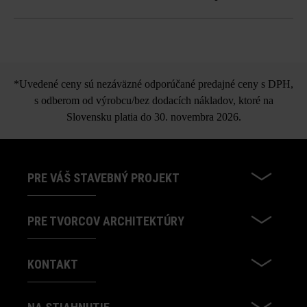
stranne a 4-stranne štiepaných blokových schodov.
Blokový schod Gutshof
bosovaný
*Uvedené ceny sú nezáväzné odporúčané predajné ceny s DPH,
s odberom od výrobcu/bez dodacích nákladov, ktoré na
Slovensku platia do 30. novembra 2026.
PRE VÁŠ STAVEBNÝ PROJEKT
PRE TVORCOV ARCHITEKTÚRY
KONTAKT