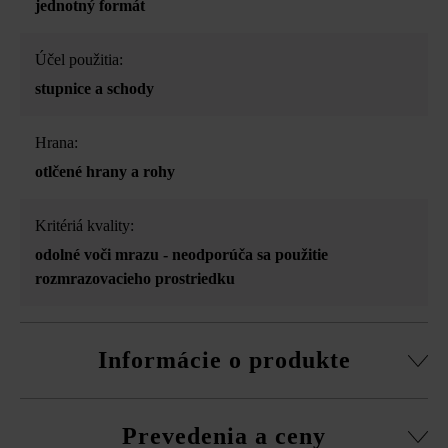
jednotný formát
Účel použitia:
stupnice a schody
Hrana:
otlčené hrany a rohy
Kritériá kvality:
odolné voči mrazu - neodporúča sa použitie
rozmrazovacieho prostriedku
Informácie o produkte
Z výrobno-technických dôvodov nie je pri blokových
Prevedenia a ceny
schodoch s rozmerom 50 × 36,5 × 15 cm možný výber 3-