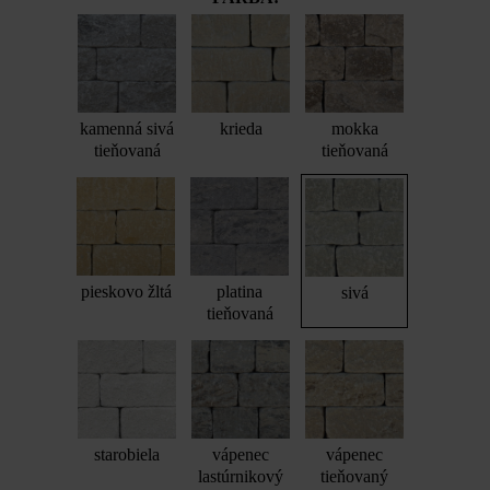
kamenná sivá
krieda
mokka
tieňovaná
tieňovaná
pieskovo žltá
platina
sivá
tieňovaná
starobiela
vápenec
vápenec
lastúrnikový
tieňovaný