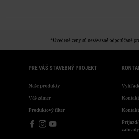
schodov.
*Uvedené ceny sú nezáväzné odporúčané pred
PRE VÁŠ STAVEBNÝ PROJEKT
KONTA
Naše produkty
Vyhľada
Váš zámer
Kontakt
Produktový filter
Kontakt
Príjazd
záhrady