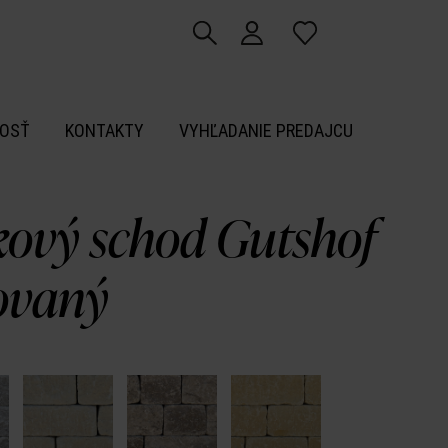
OSŤ
KONTAKTY
VYHĽADANIE PREDAJCU
kový schod Gutshof
ovaný