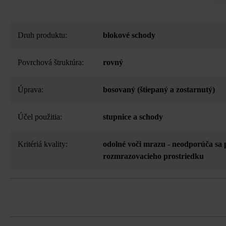
Druh produktu:
blokové schody
Povrchová štruktúra:
rovný
Úprava:
bosovaný (štiepaný a zostarnutý)
Účel použitia:
stupnice a schody
Kritériá kvality:
odolné voči mrazu - neodporúča sa 
rozmrazovacieho prostriedku
Z výrobno-technických dôvodov nie je