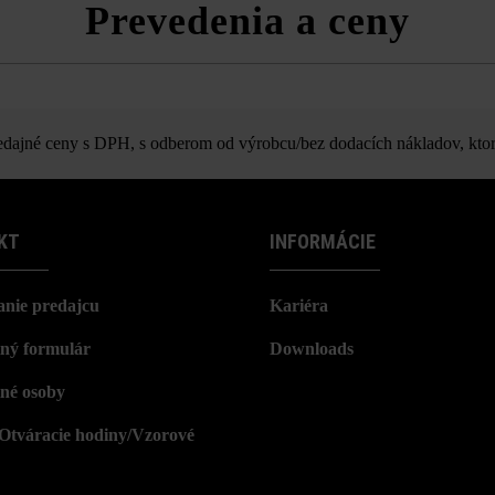
Prevedenia a ceny
Blokový schod Gutshof bosovaný
ajné ceny s DPH, s odberom od výrobcu/bez dodacích nákladov, ktor
KT
INFORMÁCIE
nie predajcu
Kariéra
ný formulár
Downloads
né osoby
/Otváracie hodiny/Vzorové