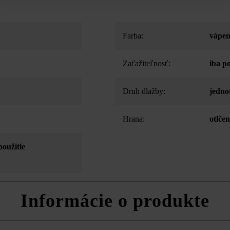
Farba:
vápen
Zaťažiteľnosť:
iba p
Druh dlažby:
jedno
Hrana:
otlče
použitie
Informácie o produkte
 pri blokových schodoch s rozmerom 50 × 36,5 × 15 cm možný výber 3