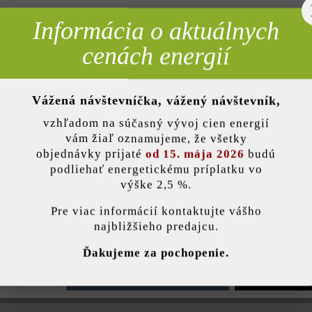
Informácia o aktuálnych
rebné
= 1 ks z
cenách energií
Vážená návštevníčka, vážený návštevník,
nky)
vzhľadom na súčasný vývoj cien energií
vám žiaľ oznamujeme, že všetky
Pridať 
objednávky prijaté
od 15. mája 2026
budú
podliehať energetickému príplatku vo
výške 2,5 %.
stavenie
Pre viac informácií kontaktujte vášho
Opis produktu
najbližšieho predajcu.
ránka používa súbory cookie, aby vám ponúkla najlepšiu možnú funkčnosť...
V
Ďakujeme za pochopenie.
ľad najprv štiepaním na bokoch a v ďalšom pracovnom kroku olamova
ú nesmierne pútavými prvkami. Na nášľapnej ploche je blokový schod r
e nastavenia
Povoliť iba funkčné súbory cookie
Povoliť všetky 
ho betónového lôžka, vďaka čomu je realizácia schodiska pomerne je