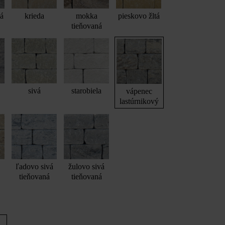
vá
krieda
mokka
pieskovo žltá
tieňovaná
sivá
starobiela
vápenec
lastúrnikový
Gutshof kvádrový schod bosovaný, vápenec lastúrnikový
ľadovo sivá
žulovo sivá
tieňovaná
tieňovaná