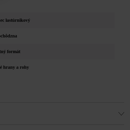
ec lastúrnikový
ochôdzna
tný formát
né hrany a rohy
-stranne a 4-stranne štiepaných blokových