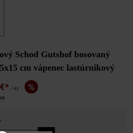
x
ový Schod Gutshof bosovaný
5x15 cm vápenec lastúrnikový
 €*
%
/ ks
 ks
o