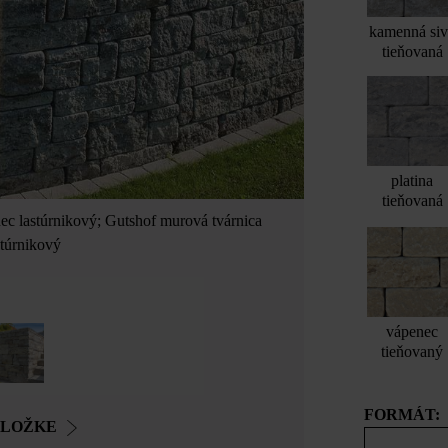
kamenná si
tieňovaná
platina
tieňovaná
c lastúrnikový; Gutshof murová tvárnica
túrnikový
vápenec
tieňovaný
FORMÁT:
OLOŽKE