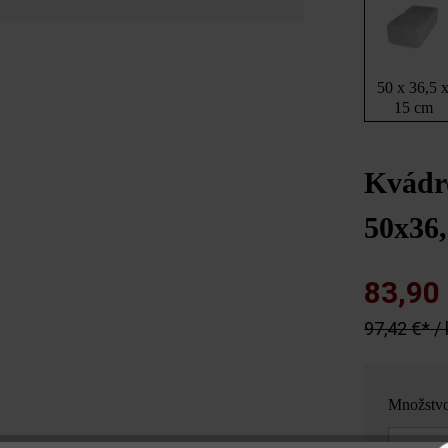
50 x 36,5 
15 cm
Kvádr
50x36,
83,90
97,42 €* /
Množstv
Množstvo