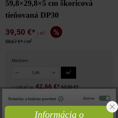
59,8×29,8×5 cm škoricová
tieňovaná DP30
39,50 €*
%
2
/ m
2
58,67 €* / m
Množstvo
Množstvo
2
m
42,66 €*
2
63,36 €*
= 1,08 m
za
Aktívne
Technicky a funkčne potrebné
Poznámka: Množstvo zaokrúhlené nahor vzhľadom na jednotku
Neaktívne
Marketing
balenia.
Informácia o