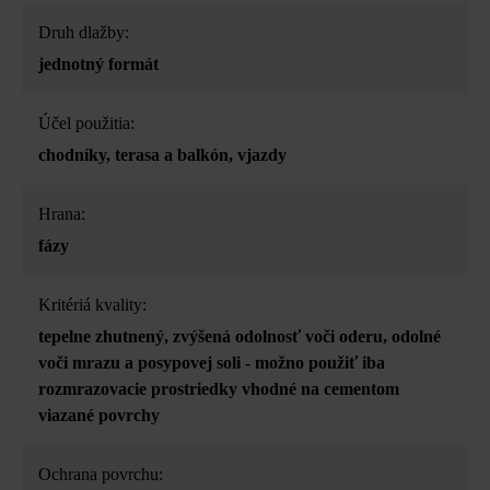
Druh dlažby:
jednotný formát
Účel použitia:
chodníky
, terasa a balkón
, vjazdy
Hrana:
fázy
Kritériá kvality:
tepelne zhutnený
, zvýšená odolnosť voči oderu
, odolné
voči mrazu a posypovej soli - možno použiť iba
rozmrazovacie prostriedky vhodné na cementom
viazané povrchy
Ochrana povrchu: