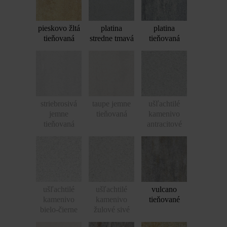
pieskovo žltá
platina
platina
tieňovaná
stredne tmavá
tieňovaná
striebrosivá
taupe jemne
ušľachtilé
jemne
tieňovaná
kamenivo
tieňovaná
antracitové
ušľachtilé
ušľachtilé
vulcano
kamenivo
kamenivo
tieňované
bielo-čierne
žulové sivé