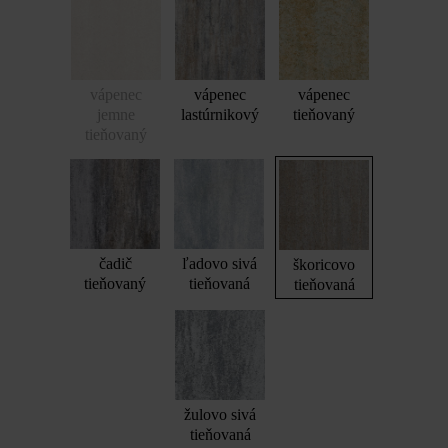
vápenec
vápenec
vápenec
jemne
lastúrnikový
tieňovaný
tieňovaný
čadič
ľadovo sivá
škoricovo
tieňovaný
tieňovaná
tieňovaná
žulovo sivá
tieňovaná