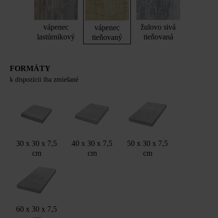
vápenec
žulovo sivá
vápenec
lastúrnikový
tieňovaná
tieňovaný
FORMÁTY
k dispozícii iba zmiešané
30 x 30 x 7,5
40 x 30 x 7,5
50 x 30 x 7,5
cm
cm
cm
60 x 30 x 7,5