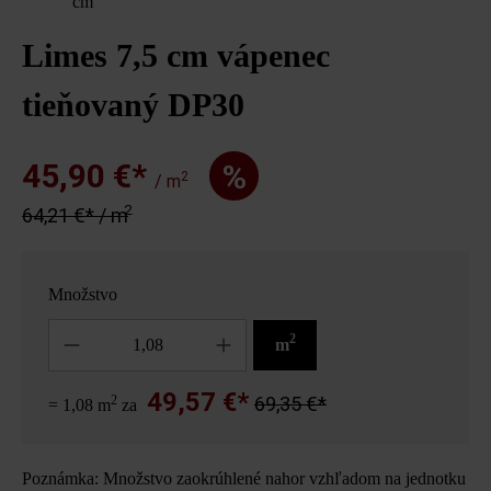
cm
Limes 7,5 cm vápenec
tieňovaný DP30
45,90 €*
%
2
/ m
2
64,21 €* / m
Množstvo
Množstvo
2
m
49,57 €*
2
69,35 €*
= 1,08 m
za
Poznámka: Množstvo zaokrúhlené nahor vzhľadom na jednotku