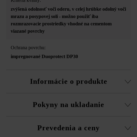
Kritériá kvality:
zvýšená odolnosť voči oderu
, v celej hrúbke odolný voči
mrazu a posypovej soli - možno použiť iba
rozmrazovacie prostriedky vhodné na cementom
viazané povrchy
Ochrana povrchu:
impregnované Duoprotect DP30
Informácie o produkte
Platne sa do pásov uložia nepravidelne.
Pokyny na ukladanie
Dodržujte prosím pokyny na inštaláciu a technické listy
produktov v rámci sekcie Stavebné tipy/služby.
Platne musíte bezpodmienečne ukladať vždy zmiešane
Prevedenia a ceny
z viacerých paliet a vrstiev, aby ste získali prirodzenú,
rovnomernú hru farieb a vyhli sa farebným koncentráciám.