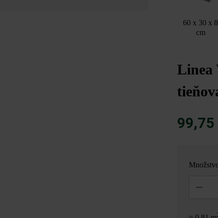
60 x 30 x 
cm
Linea
tieňo
99,75
Množstv
Množstvo
= 0,81 m