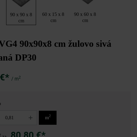
8
60 x 15 x 8
90 x 60 x 8
90 x 90 x 8
cm
cm
cm
 VG4 90x90x8 cm žulovo sivá
vaná DP30
 €*
2
/ m
o
2
m
80,80 €*
2
za