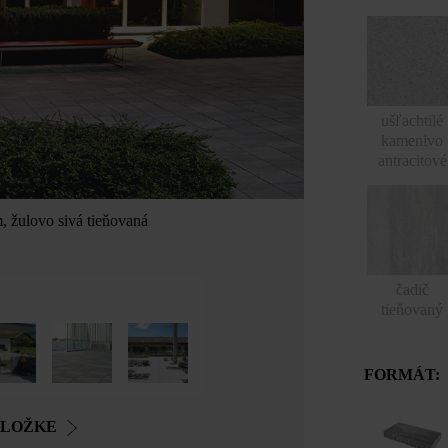
ušľachtilé
kamenivo
antracitové
, žulovo sivá tieňovaná
Linea VG4 betó
čadič
tieňovaný
FORMÁT:
OLOŽKE