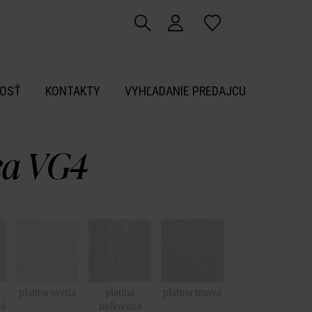
OSŤ
KONTAKTY
VYHĽADANIE PREDAJCU
ea VG4
platina svetlá
platina
platina tmavá
vá
tieňovaná