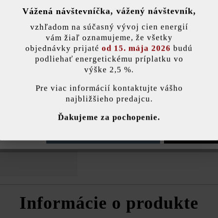
Vážená návštevníčka, vážený návštevník,
nky)
Farba:
žulov
vzhľadom na súčasný vývoj cien energií
vám žiaľ oznamujeme, že všetky
objednávky prijaté
od 15. mája 2026
budú
Zaťažiteľnosť:
pojaz
podliehať energetickému príplatku vo
výške 2,5 %.
Účel použitia:
chodn
stavenie
Pre viac informácií kontaktujte vášho
najbližšieho predajcu.
Kritériá kvality:
zaist
ránka používa súbory cookie, aby vám ponúkla najlepšiu možnú funkčnosť...
V
zvýše
Ďakujeme za pochopenie.
mrazu
e nastavenia
Povoliť iba funkčné súbory cookie
Povoliť všetky 
prost
Informácie o produkte