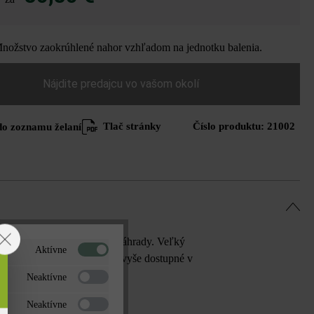
ožstvo zaokrúhlené nahor vzhľadom na jednotku balenia.
Nájdite predajcu vo vašom okolí
Tlač stránky
Číslo produktu:
21002
do zoznamu želaní
ektúrou a strohým štýlom záhrady. Veľký
Aktívne
ami. Platne Linea VG4 sú navyše dostupné v
ých farbách zase nápadito.
Neaktívne
Neaktívne