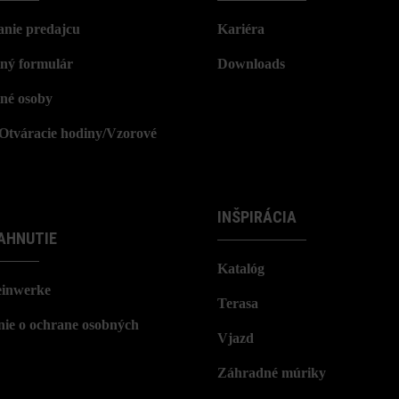
nie predajcu
Kariéra
ný formulár
Downloads
né osoby
/Otváracie hodiny/Vzorové
INŠPIRÁCIA
AHNUTIE
Katalóg
einwerke
Terasa
nie o ochrane osobných
Vjazd
Záhradné múriky