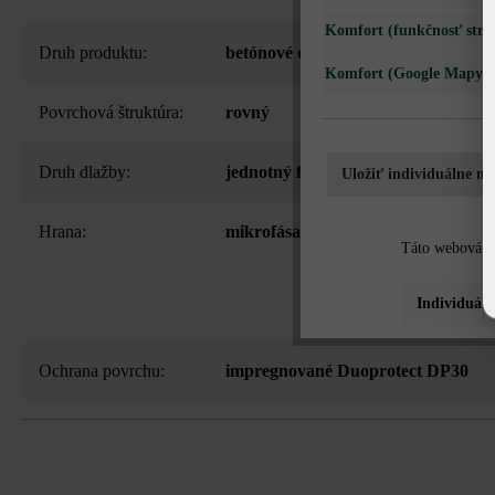
Komfort (funkčnosť strá
Druh produktu:
betónové dlažby
Komfort (Google Mapy)
Povrchová štruktúra:
rovný
Druh dlažby:
jednotný formát
Uložiť individuálne na
Hrana:
mikrofása
Táto webová st
Individuáln
Ochrana povrchu:
impregnované Duoprotect DP30