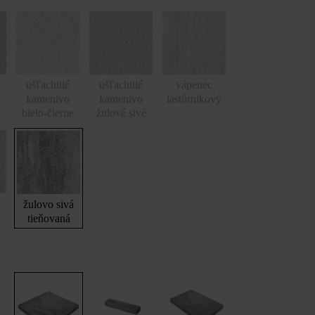
ušľachtilé
ušľachtilé
vápenec
kamenivo
kamenivo
lastúrnikový
bielo-čierne
žulové sivé
nová platňa 60 x 30 x 8 cm, žulovo sivá tieňovaná; Momento múrová t
sivá tieňovaná
žulovo sivá
tieňovaná