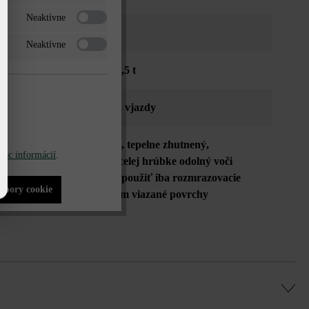
Neaktívne
o sivá tieňovaná
Neaktívne
dná osobnými autami do 3,5 t
íky
, verejné priestranstvá
, vjazdy
enie proti posunutiu (VG4)
, tepelne zhutnený
,
iac informácií
.
ná odolnosť voči oderu
, v celej hrúbke odolný voči
 a posypovej soli - možno použiť iba rozmrazovacie
súbory cookie
riedky vhodné na cementom viazané povrchy