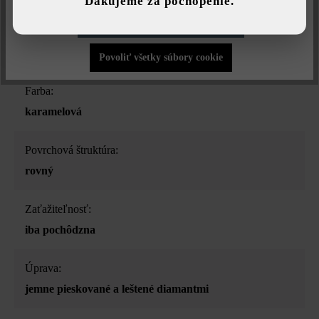
Ďakujeme za pochopenie.
Povoliť iba funkčné súbory cookie
Druh produktu:
betónové platne
Povoliť všetky súbory cookie
Farba:
karamelová
Povrchová štruktúra:
rovný
Zaťažiteľnosť:
iba pochôdzna
Úprava:
jemne pieskované a leštené diamantmi