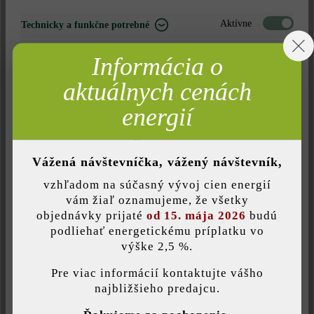
169,78 €*
Aktívne
Technicky a funkčne potrebné
2
208,30 €*
= 1,44 m
za
Neaktívne
Marketing
Informácia o
Neaktívne
Analýza
Nájdite predajcu vo vašom okolí
aktuálnych cenách
Neaktívne
Komfort (funkčnosť stránky)
energií
Pridať do zoznamu želaní
Neaktívne
Komfort (Google Mapy)
Vážená návštevníčka, vážený návštevník,
Tlač stránky
Číslo produktu:
22977
vzhľadom na súčasný vývoj cien energií
Uložiť individuálne nastavenie
vám žiaľ oznamujeme, že všetky
objednávky prijaté
od 15. mája 2026
budú
podliehať energetickému príplatku vo
výške 2,5 %.
Táto webová stránka používa súbory cookie, aby vám ponúkla
Opis produktu
najlepšiu možnú funkčnosť...
Viac informácií
.
Pre viac informácií kontaktujte vášho
najbližšieho predajcu.
Individuálne nastavenia