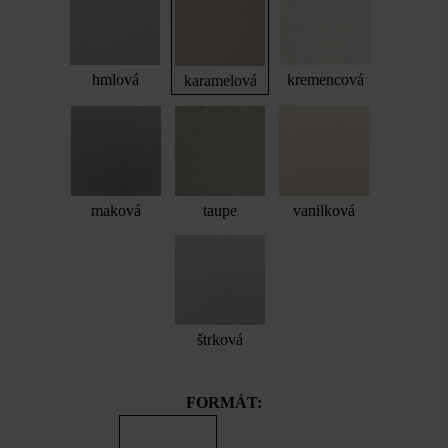
hmlová
kremencová
karamelová
maková
taupe
vanilková
štrková
FORMÁT: