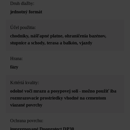
Druh dlažby:
jednotný formát
Účel použitia:
chodníky
, nášľapné platne
, ohraničenia bazénov
,
stupnice a schody
, terasa a balkón
, vjazdy
Hrana:
fázy
Kritériá kvality:
odolné voči mrazu a posypovej soli - možno použiť iba
rozmrazovacie prostriedky vhodné na cementom
viazané povrchy
Ochrana povrchu:
impregnované Duoprotect DP30