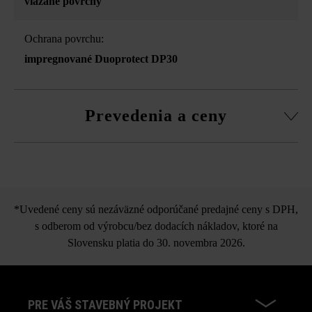
viazané povrchy
Ochrana povrchu:
impregnované Duoprotect DP30
Prevedenia a ceny
LIV platňa
*Uvedené ceny sú nezáväzné odporúčané predajné ceny s DPH,
s odberom od výrobcu/bez dodacích nákladov, ktoré na
Slovensku platia do 30. novembra 2026.
PRE VÁŠ STAVEBNÝ PROJEKT