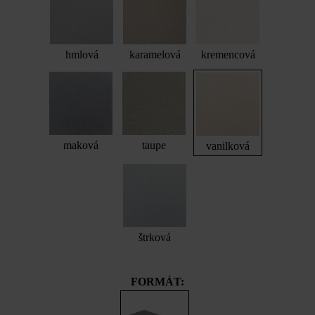
hmlová
karamelová
kremencová
maková
taupe
vanilková
štrková
FORMÁT: