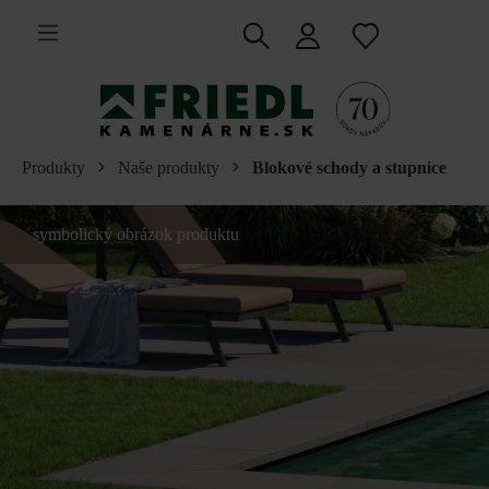
 na hlavný obsah
Produkty
Naše produkty
Blokové schody a stupnice
symbolický obrázok produktu