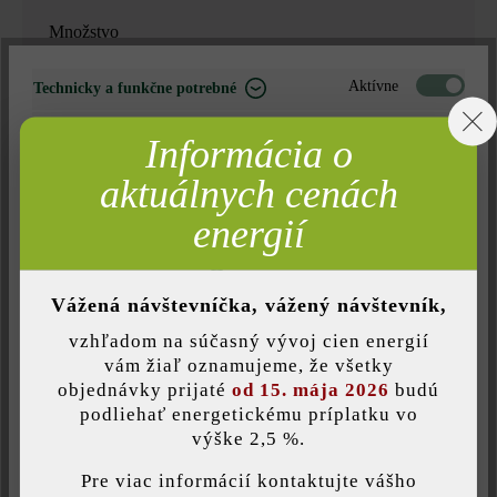
Množstvo
Množstvo
Stk.
Aktívne
Technicky a funkčne potrebné
Neaktívne
Marketing
149,90 €*
Informácia o
181,55 €*
= 1 Stk. za
Neaktívne
Analýza
aktuálnych cenách
Neaktívne
Komfort (funkčnosť stránky)
energií
Nájdite predajcu vo vašom okolí
Neaktívne
Komfort (Google Mapy)
Vážená návštevníčka, vážený návštevník,
Pridať do zoznamu želaní
vzhľadom na súčasný vývoj cien energií
Tlač stránky
Uložiť individuálne nastavenie
vám žiaľ oznamujeme, že všetky
Číslo produktu:
23042
objednávky prijaté
od 15. mája 2026
budú
podliehať energetickému príplatku vo
výške 2,5 %.
Táto webová stránka používa súbory cookie, aby vám ponúkla
najlepšiu možnú funkčnosť...
Viac informácií
.
Pre viac informácií kontaktujte vášho