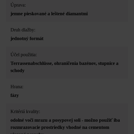
Úprava:
jemne pieskované a leštené diamantmi
Druh dlažby:
jednotný formát
Účel použitia:
Terrassenabschlüsse
, ohraničenia bazénov
, stupnice a
schody
Hrana:
fázy
Kritériá kvality:
odolné voči mrazu a posypovej soli - možno použiť iba
rozmrazovacie prostriedky vhodné na cementom