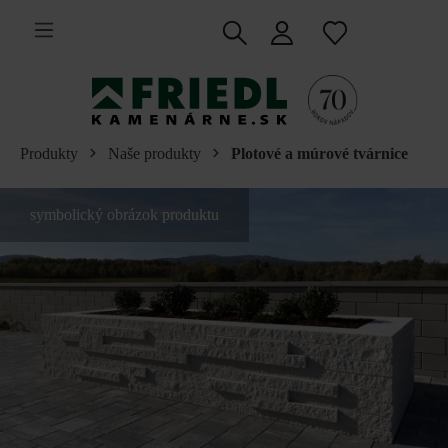
 na hlavný obsah
Produkty
Naše produkty
Plotové a múrové tvárnice
symbolický obrázok produktu