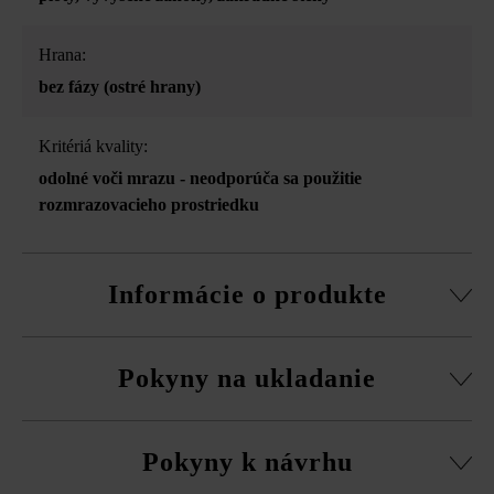
Hrana:
bez fázy (ostré hrany)
Kritériá kvality:
odolné voči mrazu - neodporúča sa použitie
rozmrazovacieho prostriedku
Informácie o produkte
2 pozdĺžne strany štiepané, vďaka tomu drsný lámaný
Pokyny na ukladanie
vzhľad bočných plôch
Na zjednodušenie čistenia odporúča spoločnosť Friedl
Tvárnice musíte bezpodmienečne ukladať vždy zmiešane
Steinwerke dodatočnú impregnáciu pomocou prípravku
Pokyny k návrhu
z viacerých paliet a vrstiev, aby ste získali prirodzenú,
Duoprotect DP30 (paralelná dodávka je možná za
rovnomernú hru farieb a vyhli sa farebným koncentráciám.
príplatok).