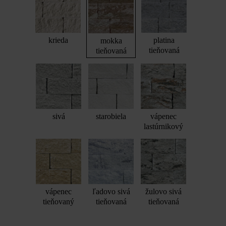
krieda
platina
mokka
tieňovaná
tieňovaná
sivá
starobiela
vápenec
lastúrnikový
vápenec
ľadovo sivá
žulovo sivá
tieňovaný
tieňovaná
tieňovaná