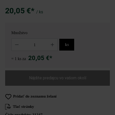
20,05 €*
/ ks
Množstvo
Množstvo
ks
20,05 €*
= 1 ks za
Nájdite predajcu vo vašom okolí
Pridať do zoznamu želaní
Tlač stránky
Číslo produktu:
21247