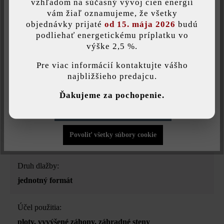
vzhľadom na súčasný vývoj cien energií
Uložiť individuálne nastavenie
vám žiaľ oznamujeme, že všetky
plotová a múrová tvárnica
objednávky prijaté
od 15. mája 2026
budú
podliehať energetickému príplatku vo
Farba:
výške 2,5 %.
Táto webová stránka používa súbory cookie, aby vám ponúkla
mokka tieňovaná
najlepšiu možnú funkčnosť...
Viac informácií
.
Pre viac informácií kontaktujte vášho
najbližšieho predajcu.
Povrchová štruktúra:
Individuálne nastavenia
Ďakujeme za pochopenie.
štruktrovaný
Povoliť iba funkčné súbory cookie
Úprava:
Povoliť všetky súbory cookie
štiepaná
Druh dlažby:
jednotný formát
Účel použitia:
ploty
, vyvýšené záhony
, záhradné steny