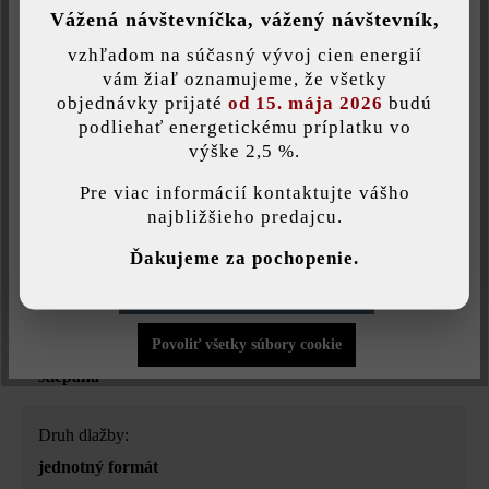
Vážená návštevníčka, vážený návštevník,
vzhľadom na súčasný vývoj cien energií
Druh produktu:
Uložiť individuálne nastavenie
vám žiaľ oznamujeme, že všetky
objednávky prijaté
od 15. mája 2026
budú
plotová a múrová tvárnica
podliehať energetickému príplatku vo
výške 2,5 %.
Táto webová stránka používa súbory cookie, aby vám ponúkla
Farba:
najlepšiu možnú funkčnosť...
Viac informácií
.
Pre viac informácií kontaktujte vášho
vápenec lastúrnikový
najbližšieho predajcu.
Individuálne nastavenia
Povrchová štruktúra:
Ďakujeme za pochopenie.
štruktrovaný
Povoliť iba funkčné súbory cookie
Úprava:
Povoliť všetky súbory cookie
štiepaná
Druh dlažby:
jednotný formát