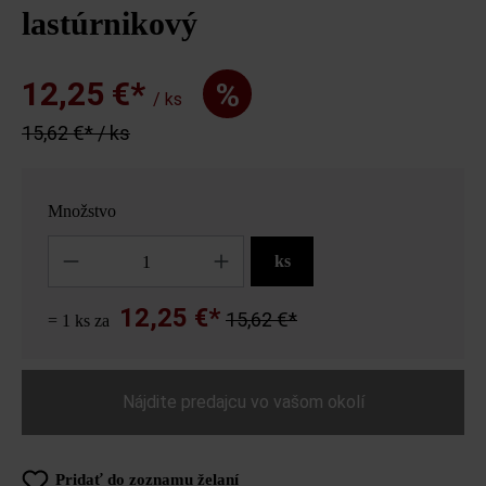
lastúrnikový
12,25 €*
%
/ ks
15,62 €* / ks
Množstvo
Množstvo
ks
12,25 €*
15,62 €*
= 1 ks za
Nájdite predajcu vo vašom okolí
Pridať do zoznamu želaní