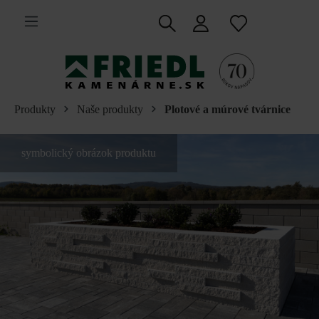
 na hlavný obsah
Produkty
Naše produkty
Plotové a múrové tvárnice
symbolický obrázok produktu