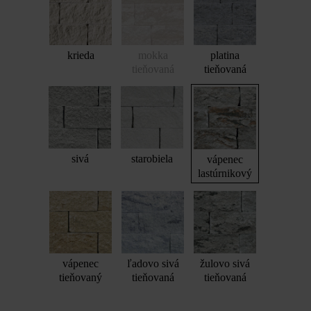
krieda
mokka
platina
tieňovaná
tieňovaná
sivá
starobiela
vápenec
lastúrnikový
vápenec
ľadovo sivá
žulovo sivá
tieňovaný
tieňovaná
tieňovaná