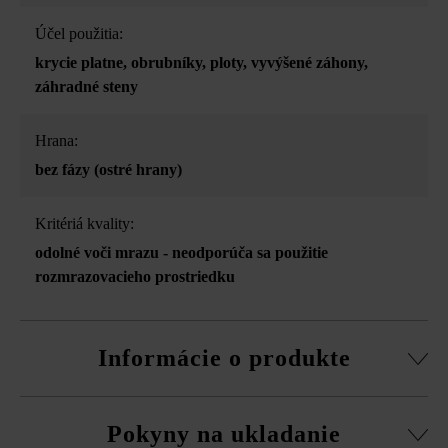
Účel použitia:
krycie platne
, obrubníky
, ploty
, vyvýšené záhony
,
záhradné steny
Hrana:
bez fázy (ostré hrany)
Kritériá kvality:
odolné voči mrazu - neodporúča sa použitie
rozmrazovacieho prostriedku
Informácie o produkte
2 pozdĺžne strany štiepané, vďaka tomu drsný lámaný
Pokyny na ukladanie
vzhľad bočných plôch