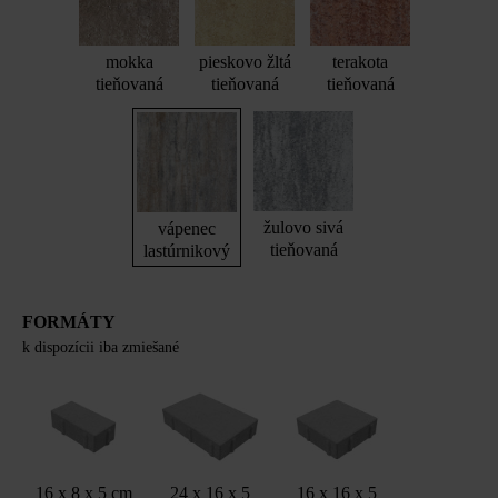
mokka
pieskovo žltá
terakota
tieňovaná
tieňovaná
tieňovaná
žulovo sivá
vápenec
tieňovaná
lastúrnikový
FORMÁTY
k dispozícii iba zmiešané
16 x 8 x 5 cm
24 x 16 x 5
16 x 16 x 5