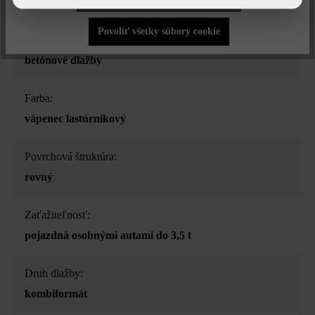
Povoliť všetky súbory cookie
Druh produktu:
betónové dlažby
Farba:
vápenec lastúrnikový
Povrchová štruktúra:
rovný
Zaťažiteľnosť:
pojazdná osobnými autami do 3,5 t
Druh dlažby:
kombiformát