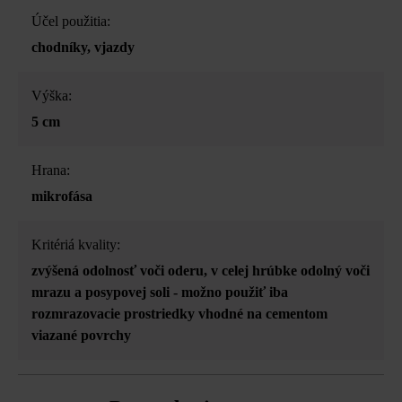
Účel použitia:
chodníky
, vjazdy
Výška:
5 cm
Hrana:
mikrofása
Kritériá kvality:
zvýšená odolnosť voči oderu
, v celej hrúbke odolný voči
mrazu a posypovej soli - možno použiť iba
rozmrazovacie prostriedky vhodné na cementom
viazané povrchy