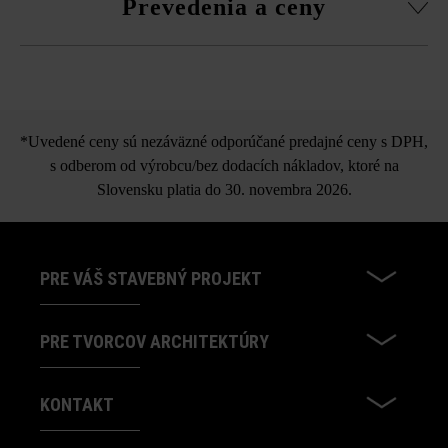
Prevedenia a ceny
Moya kombinovaná dlažba
*Uvedené ceny sú nezáväzné odporúčané predajné ceny s DPH,
s odberom od výrobcu/bez dodacích nákladov, ktoré na
Slovensku platia do 30. novembra 2026.
PRE VÁŠ STAVEBNÝ PROJEKT
PRE TVORCOV ARCHITEKTÚRY
KONTAKT