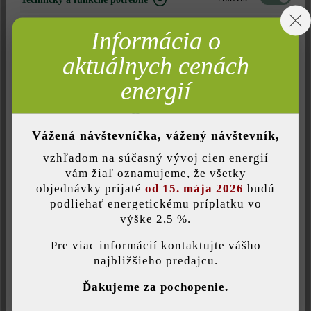
balenia.
Neaktívne
Marketing
Informácia o
Nájdite predajcu vo vašom okolí
Neaktívne
Analýza
aktuálnych cenách
Neaktívne
Komfort (funkčnosť stránky)
energií
Pridať do zoznamu želaní
Neaktívne
Komfort (Google Mapy)
Tlač stránky
Vážená návštevníčka, vážený návštevník,
Číslo produktu:
23019
vzhľadom na súčasný vývoj cien energií
Uložiť individuálne nastavenie
vám žiaľ oznamujeme, že všetky
objednávky prijaté
od 15. mája 2026
budú
podliehať energetickému príplatku vo
Opis produktu
výške 2,5 %.
Táto webová stránka používa súbory cookie, aby vám ponúkla
najlepšiu možnú funkčnosť...
Viac informácií
.
Pre viac informácií kontaktujte vášho
Moya kombidlažba zaujme spôsobom kladenia: ukladaná na
najbližšieho predajcu.
divoko sa stáva skutočným pútačom pozornosti na každom
Individuálne nastavenia
vjazde.
Ďakujeme za pochopenie.
Povoliť iba funkčné súbory cookie