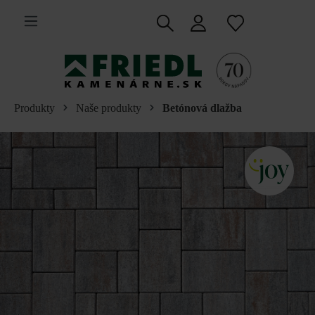
 na hlavný obsah
Produkty
Naše produkty
Betónová dlažba