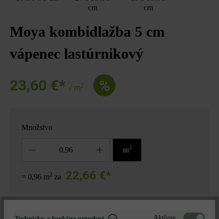
cm
cm
Moya kombidlažba 5 cm
vápenec lastúrnikový
23,60 €*
%
2
/ m
Množstvo
Množstvo
2
m
22,66 €*
2
= 0,96 m
za
Poznámka: Množstvo zaokrúhlené nahor vzhľadom na jednotku
Aktívne
Technicky a funkčne potrebné