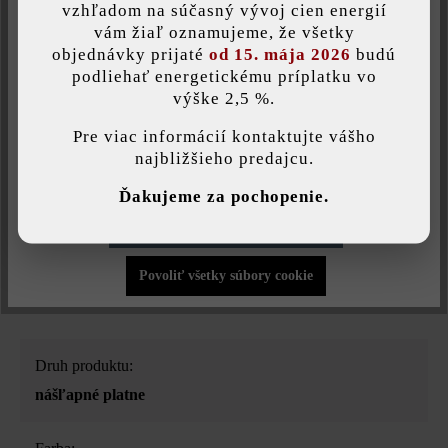
vzhľadom na súčasný vývoj cien energií
Tlač stránky
Uložiť individuálne nastavenie
vám žiaľ oznamujeme, že všetky
objednávky prijaté
od 15. mája 2026
budú
Číslo produktu:
23197
podliehať energetickému príplatku vo
výške 2,5 %.
Táto webová stránka používa súbory cookie, aby vám ponúkla
najlepšiu možnú funkčnosť...
Viac informácií
.
Pre viac informácií kontaktujte vášho
najbližšieho predajcu.
Opis produktu
Individuálne nastavenia
Ďakujeme za pochopenie.
Doska Niva29 s hranou je na jednej pozdĺžnej strane upravená
Povoliť iba funkčné súbory cookie
rovným, skoseným okrajom. Ideálne sa hodí na lemovanie
bazénov, obklady schodov a zakončenie terás.
Povoliť všetky súbory cookie
Druh produktu:
nášľapné platne