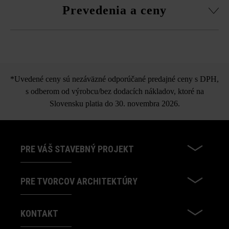
Prevedenia a ceny
pomocou nefarbiaceho plastového kladiva.
Niva29 platňa s upravenou
hranou
*Uvedené ceny sú nezáväzné odporúčané predajné ceny s DPH,
s odberom od výrobcu/bez dodacích nákladov, ktoré na
Slovensku platia do 30. novembra 2026.
PRE VÁŠ STAVEBNÝ PROJEKT
PRE TVORCOV ARCHITEKTÚRY
KONTAKT