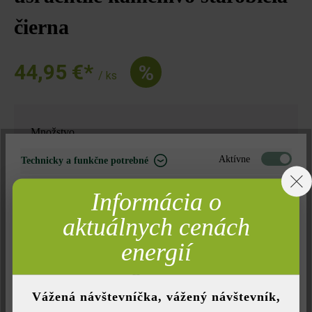
čierna
44,95 €*
%
/ ks
Množstvo
Množstvo
Aktívne
Technicky a funkčne potrebné
Neaktívne
Marketing
Informácia o
44,95 €*
= 1 za
Neaktívne
Analýza
aktuálnych cenách
Neaktívne
Komfort (funkčnosť stránky)
energií
Nájdite predajcu vo vašom okolí
Neaktívne
Komfort (Google Mapy)
Vážená návštevníčka, vážený návštevník,
Pridať do zoznamu želaní