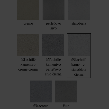
creme
perleťovo
starobiela
sivo
úšľachtilé
úšľachtilé
úšľachtilé
kamenivo
kamenivo
kamenivo
creme čierna
perleťovo
starobiela
sivo čierna
čierna
úšľachtilé
žula