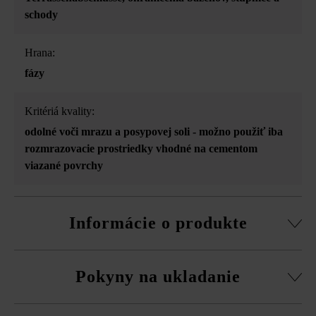
schody
Hrana:
fázy
Kritériá kvality:
odolné voči mrazu a posypovej soli - možno použiť iba
rozmrazovacie prostriedky vhodné na cementom
viazané povrchy
Informácie o produkte
Dodržujte prosím pokyny na inštaláciu a technické listy
Pokyny na ukladanie
produktov v rámci sekcie Stavebné tipy/služby.
Výškové rozdiely vyrovnajte okamžite poklepaním