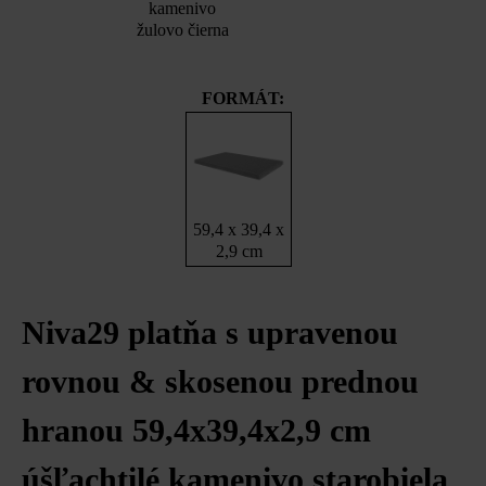
kamenivo
žulovo čierna
FORMÁT:
59,4 x 39,4 x
2,9 cm
Niva29 platňa s upravenou
rovnou & skosenou prednou
hranou 59,4x39,4x2,9 cm
úšľachtilé kamenivo starobiela