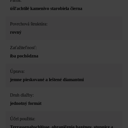
Farba:
úšľachtilé kamenivo starobiela čierna
Povrchová štruktúra:
rovný
Zaťažiteľnosť:
iba pochôdzna
Úprava:
jemne pieskované a leštené diamantmi
Druh dlažby:
jednotný formát
Účel použitia:
Terrassenabschlüsse
, ohraničenia bazénov
, stupnice a