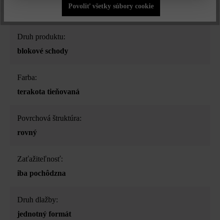
Povoliť všetky súbory cookie
Druh produktu:
blokové schody
Farba:
terakota tieňovaná
Povrchová štruktúra:
rovný
Zaťažiteľnosť:
iba pochôdzna
Druh dlažby:
jednotný formát