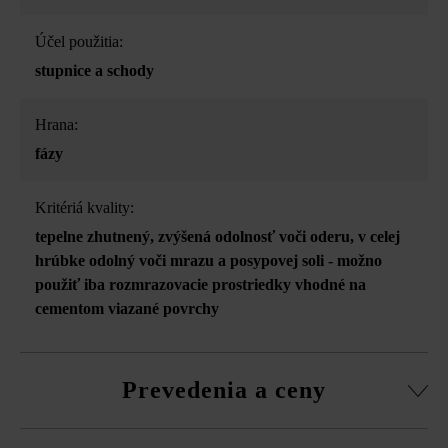
Účel použitia:
stupnice a schody
Hrana:
fázy
Kritériá kvality:
tepelne zhutnený
, zvýšená odolnosť voči oderu
, v celej
hrúbke odolný voči mrazu a posypovej soli - možno
použiť iba rozmrazovacie prostriedky vhodné na
cementom viazané povrchy
Prevedenia a ceny