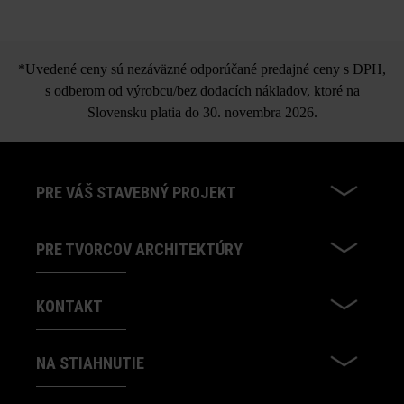
Nuavo kvádrový schod
*Uvedené ceny sú nezáväzné odporúčané predajné ceny s DPH,
s odberom od výrobcu/bez dodacích nákladov, ktoré na
Slovensku platia do 30. novembra 2026.
PRE VÁŠ STAVEBNÝ PROJEKT
PRE TVORCOV ARCHITEKTÚRY
KONTAKT
NA STIAHNUTIE