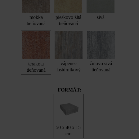
mokka
pieskovo žltá
sivá
tieňovaná
tieňovaná
vápenec
žulovo sivá
terakota
lastúrnikový
tieňovaná
tieňovaná
FORMÁT:
50 x 40 x 15
cm