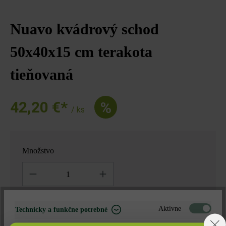
Nuavo kvádrový schod
50x40x15 cm terakota
tieňovaná
42,20 €*
%
/ ks
Množstvo
Množstvo
42,20 €*
= 1 za
Aktívne
Technicky a funkčne potrebné