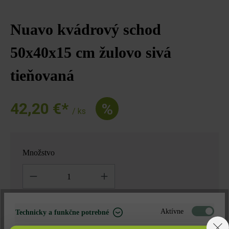
Nuavo kvádrový schod
50x40x15 cm žulovo sivá
tieňovaná
42,20 €*
%
/ ks
Množstvo
Množstvo
42,20 €*
= 1 za
Aktívne
Technicky a funkčne potrebné