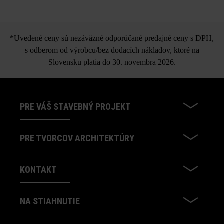
Nuavo kvádrový schod
*Uvedené ceny sú nezáväzné odporúčané predajné ceny s DPH,
s odberom od výrobcu/bez dodacích nákladov, ktoré na
Slovensku platia do 30. novembra 2026.
PRE VÁŠ STAVEBNÝ PROJEKT
PRE TVORCOV ARCHITEKTÚRY
KONTAKT
NA STIAHNUTIE