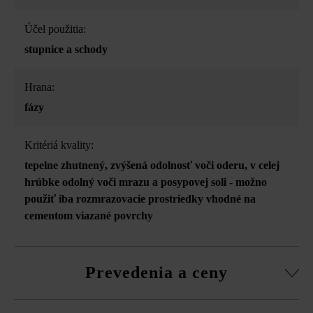
Účel použitia:
stupnice a schody
Hrana:
fázy
Kritériá kvality:
tepelne zhutnený
, zvýšená odolnosť voči oderu
, v celej
hrúbke odolný voči mrazu a posypovej soli - možno
použiť iba rozmrazovacie prostriedky vhodné na
cementom viazané povrchy
Prevedenia a ceny