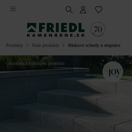
 na hlavný obsah
Produkty
Naše produkty
Blokové schody a stupnice
symbolický obrázok produktu