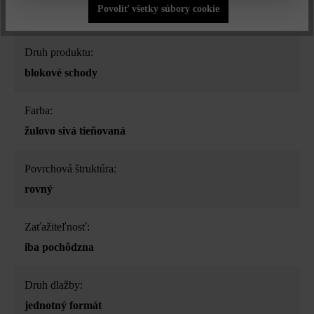
Povoliť všetky súbory cookie
Druh produktu:
blokové schody
Farba:
žulovo sivá tieňovaná
Povrchová štruktúra:
rovný
Zaťažiteľnosť:
iba pochôdzna
Druh dlažby:
jednotný formát