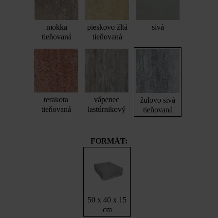
mokka
pieskovo žltá
sivá
tieňovaná
tieňovaná
terakota
vápenec
žulovo sivá
tieňovaná
lastúrnikový
tieňovaná
FORMÁT:
50 x 40 x 15
cm