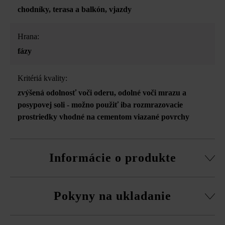
chodníky
, terasa a balkón
, vjazdy
Hrana:
fázy
Kritériá kvality:
zvýšená odolnosť voči oderu
, odolné voči mrazu a
posypovej soli - možno použiť iba rozmrazovacie
prostriedky vhodné na cementom viazané povrchy
Informácie o produkte
možnosť samostatnej dodávky všetkých formátov
Pokyny na ukladanie
Stabilizačné dištančné prvky proti poškodeniam pri
preprave na dvoch stranách
Platne musíte bezpodmienečne ukladať vždy zmiešane