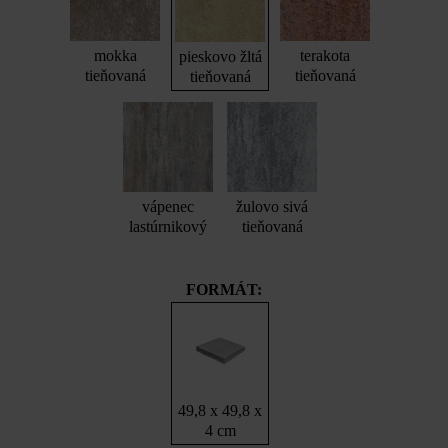
mokka
terakota
pieskovo žltá
tieňovaná
tieňovaná
tieňovaná
vápenec
žulovo sivá
lastúrnikový
tieňovaná
FORMÁT:
49,8 x 49,8 x
4 cm