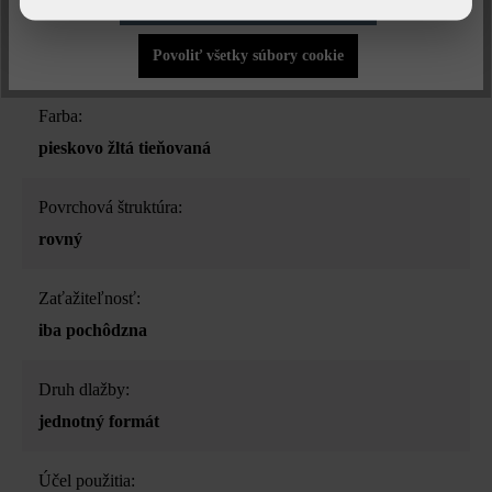
Povoliť iba funkčné súbory cookie
Druh produktu:
Povoliť všetky súbory cookie
betónové platne
Farba:
pieskovo žltá tieňovaná
Povrchová štruktúra:
rovný
Zaťažiteľnosť:
iba pochôdzna
Druh dlažby:
jednotný formát
Účel použitia: