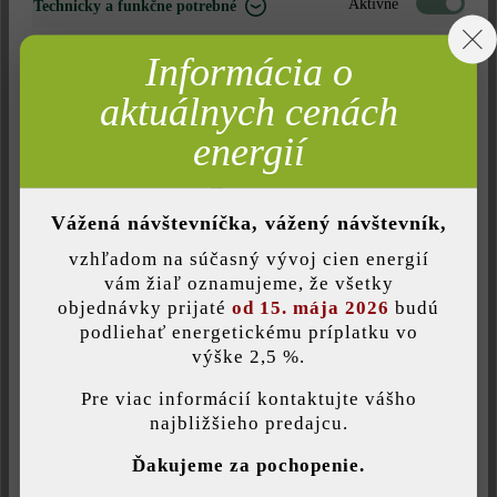
Aktívne
Technicky a funkčne potrebné
Poznámka: Množstvo zaokrúhlené nahor vzhľadom na jednotku
balenia.
Neaktívne
Marketing
Informácia o
Neaktívne
Analýza
aktuálnych cenách
Nájdite predajcu vo vašom okolí
Neaktívne
Komfort (funkčnosť stránky)
energií
Neaktívne
Komfort (Google Mapy)
Pridať do zoznamu želaní
Vážená návštevníčka, vážený návštevník,
Tlač stránky
vzhľadom na súčasný vývoj cien energií
Číslo produktu:
22701
Uložiť individuálne nastavenie
vám žiaľ oznamujeme, že všetky
objednávky prijaté
od 15. mája 2026
budú
podliehať energetickému príplatku vo
výške 2,5 %.
Táto webová stránka používa súbory cookie, aby vám ponúkla
Opis produktu
najlepšiu možnú funkčnosť...
Viac informácií
.
Pre viac informácií kontaktujte vášho
najbližšieho predajcu.
Individuálne nastavenia
Ďakujeme za pochopenie.