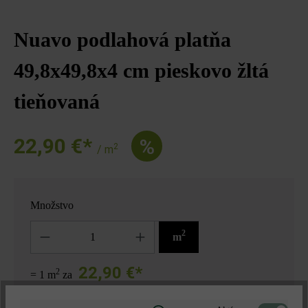
Nuavo podlahová platňa
49,8x49,8x4 cm pieskovo žltá
tieňovaná
22,90 €*
%
2
/ m
Množstvo
Množstvo
2
m
22,90 €*
2
= 1 m
za