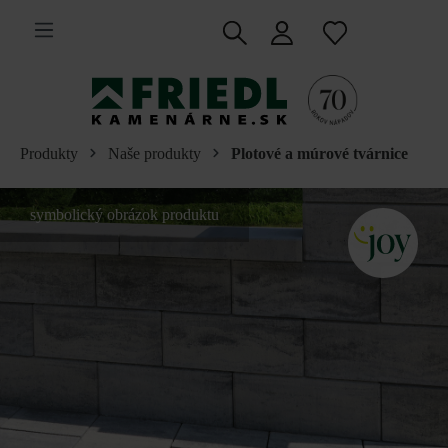
 na hlavný obsah
Produkty
Naše produkty
Plotové a múrové tvárnice
symbolický obrázok produktu