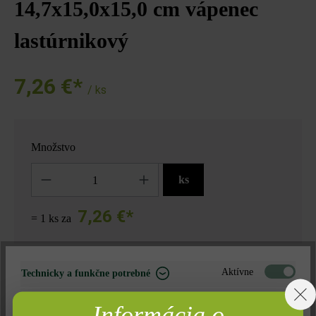
14,7x15,0x15,0 cm vápenec
lastúrnikový
7,26 €*
/ ks
Množstvo
Množstvo
ks
7,26 €*
= 1 ks za
Nájdite predajcu vo vašom okolí
Aktívne
Technicky a funkčne potrebné
Neaktívne
Marketing
Informácia o