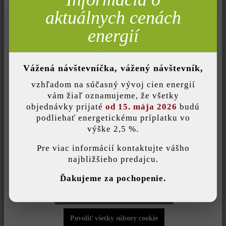
Pridať do zoznamu želaní
Neaktívne
Analýza
aktuálnych cenách
Tlač stránky
Neaktívne
Komfort (funkčnosť stránky)
energií
Číslo produktu:
22821
Neaktívne
Komfort (Google Mapy)
Vážená návštevníčka, vážený návštevník,
vzhľadom na súčasný vývoj cien energií
Opis produktu
Uložiť individuálne nastavenie
vám žiaľ oznamujeme, že všetky
objednávky prijaté
od 15. mája 2026
budú
podliehať energetickému príplatku vo
S úzkym Nuavo plotom a múrom sa každá stena stane
výške 2,5 %.
Táto webová stránka používa súbory cookie, aby vám ponúkla
pútavou.
Plotový systém kompletizujú rezané tretinové,
najlepšiu možnú funkčnosť...
Viac informácií
.
polovičné a dvojtretinové tvárnice, ako aj krycia strieška.
Pre viac informácií kontaktujte vášho
najbližšieho predajcu.
Individuálne nastavenia
Ďakujeme za pochopenie.
Druh produktu:
Povoliť iba funkčné súbory cookie
plotová a múrová tvárnica
Povoliť všetky súbory cookie