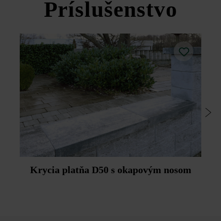
Príslušenstvo
na ďalšie škáry v rade.
tvárnica
Krycia platňa D50 s okapovým nosom