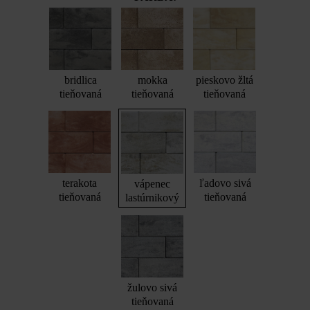
bridlica
mokka
pieskovo žltá
tieňovaná
tieňovaná
tieňovaná
terakota
ľadovo sivá
vápenec
tieňovaná
tieňovaná
lastúrnikový
žulovo sivá
tieňovaná