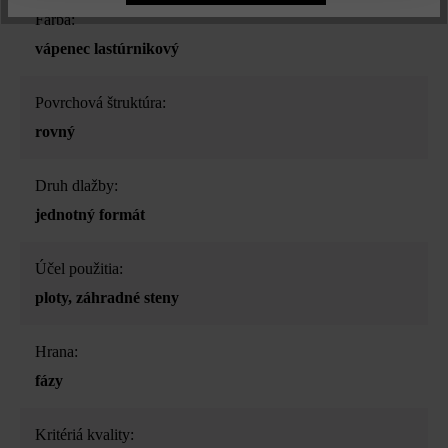
Farba:
vápenec lastúrnikový
Povrchová štruktúra:
rovný
Druh dlažby:
jednotný formát
Účel použitia:
ploty
, záhradné steny
Hrana:
fázy
Kritériá kvality: