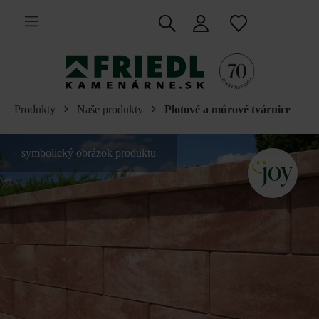
 na hlavný obsah
Produkty
Naše produkty
Plotové a múrové tvárnice
symbolický obrázok produktu