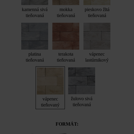
kamenná sivá
mokka
pieskovo žltá
tieňovaná
tieňovaná
tieňovaná
platina
terakota
vápenec
tieňovaná
tieňovaná
lastúrnikový
žulovo sivá
vápenec
tieňovaná
tieňovaný
FORMÁT: