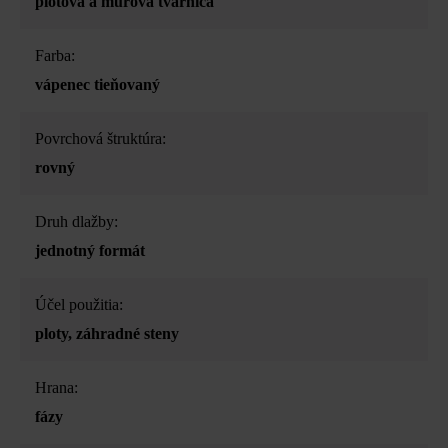
plotová a múrová tvárnica
Farba:
vápenec tieňovaný
Povrchová štruktúra:
rovný
Druh dlažby:
jednotný formát
Účel použitia:
ploty
, záhradné steny
Hrana:
fázy