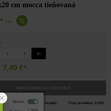
x20 cm mocca tieňovaná
€*
%
/ ks
o
ks
7,40 €*
a
Nájdite predajcu vo vašom okolí
Aktívne
Tlač stránky
Číslo produktu:
22492
do zoznamu želaní