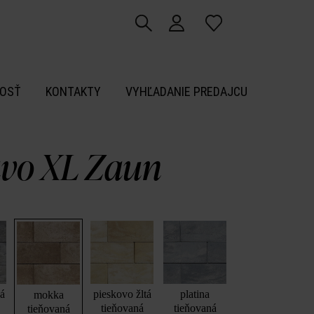
OSŤ
KONTAKTY
VYHĽADANIE PREDAJCU
vo XL Zaun
vá
pieskovo žltá
platina
mokka
tieňovaná
tieňovaná
tieňovaná