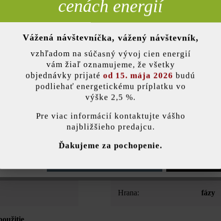
cenách energií
Opis produktu
Vážená návštevníčka, vážený návštevník,
nky)
vzhľadom na súčasný vývoj cien energií
vám žiaľ oznamujeme, že všetky
lungsstein konzipiert. Mit seinen Maßen 50 x 20 x 20 cm können auch 
objednávky prijaté
od 15. mája 2026
budú
-, Halb- und Zweidrittel-Passsteine sowie eine Abdeckplatte kompletti
podliehať energetickému príplatku vo
nsch und gegen Aufpreis die Auslässe für die Gegensprechanlage und
výške 2,5 %.
stavenie
Pre viac informácií kontaktujte vášho
najbližšieho predajcu.
ránka používa súbory cookie, aby vám ponúkla najlepšiu možnú funkčnosť...
V
Farba:
mokka
Ďakujeme za pochopenie.
e nastavenia
Povoliť iba funkčné súbory cookie
Povoliť všetky 
Druh dlažby:
jedno
Hrana:
fázy
použitie