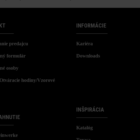
KT
INFORMÁCIE
nie predajcu
Kariéra
ný formulár
Downloads
né osoby
/Otváracie hodiny/Vzorové
INŠPIRÁCIA
AHNUTIE
Katalóg
einwerke
Terasa