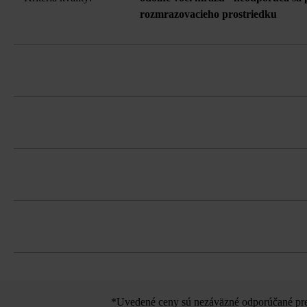
rozmrazovacieho prostriedku
Stavebnicový systém obsahujúci univerz
Dodržujte prosím pokyny na inštaláciu 
Na eliminovanie škôd spôsobených mra
všetky bočné plochy sa môžu použiť 
*Uvedené ceny sú nezáväzné odporúčané pred