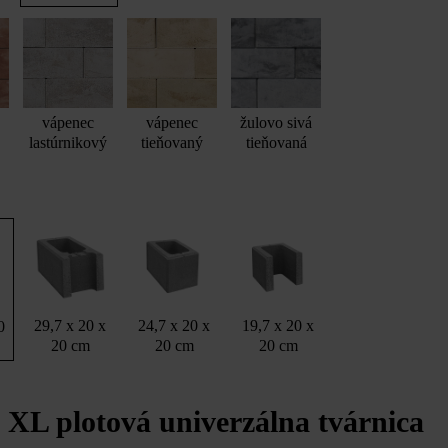
vápenec
vápenec
žulovo sivá
lastúrnikový
tieňovaný
tieňovaná
29,7 x 20 x
24,7 x 20 x
19,7 x 20 x
0
20 cm
20 cm
20 cm
XL plotová univerzálna tvárnica