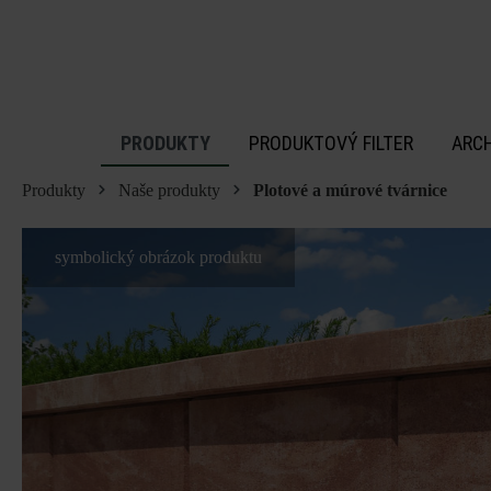
 na hlavný obsah
PRODUKTY
PRODUKTOVÝ FILTER
ARC
Produkty
Naše produkty
Plotové a múrové tvárnice
symbolický obrázok produktu