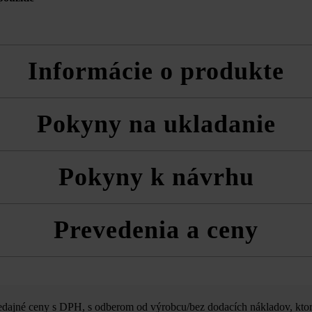
Informácie o produkte
álnu tvárnicu, rezané tvárnice a kryciu platňu
Pokyny na ukladanie
a technické listy produktov v rámci sekcie Stavebné tipy/služby.
zom musíte rešpektovať triedu betónu odporúčanú pre plniaci betón.
Pokyny k návrhu
ako pohľadové strany
Prevedenia a ceny
Nuavo XL Zaun
ajné ceny s DPH, s odberom od výrobcu/bez dodacích nákladov, ktor