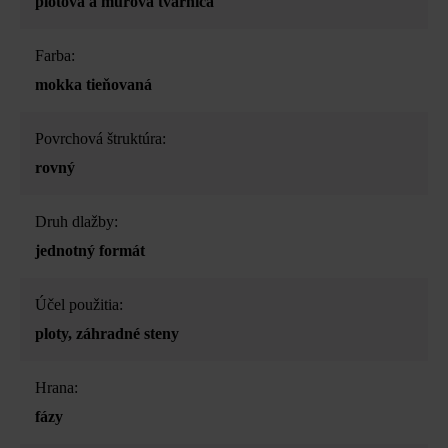
plotová a múrová tvárnica
Farba:
mokka tieňovaná
Povrchová štruktúra:
rovný
Druh dlažby:
jednotný formát
Účel použitia:
ploty
, záhradné steny
Hrana:
fázy