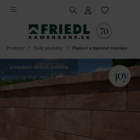
 na hlavný obsah
Produkty
Naše produkty
Plotové a múrové tvárnice
symbolický obrázok produktu