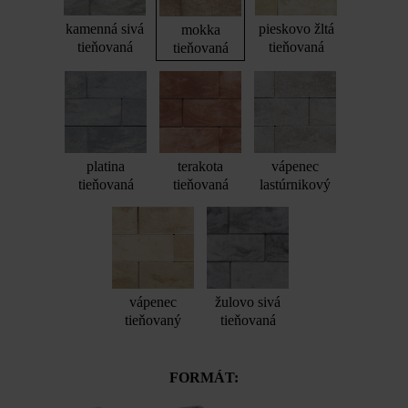
kamenná sivá
pieskovo žltá
mokka
tieňovaná
tieňovaná
tieňovaná
platina
terakota
vápenec
tieňovaná
tieňovaná
lastúrnikový
vápenec
žulovo sivá
tieňovaný
tieňovaná
FORMÁT: