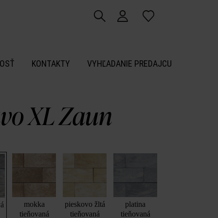
OSŤ
KONTAKTY
VYHĽADANIE PREDAJCU
vo XL Zaun
mokka
pieskovo žltá
platina
vá
tieňovaná
tieňovaná
tieňovaná