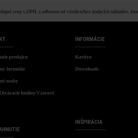
Nuavo XL Zaun
ajné ceny s DPH, s odberom od výrobcu/bez dodacích nákladov, ktor
KT
INFORMÁCIE
nie predajcu
Kariéra
ný formulár
Downloads
né osoby
/Otváracie hodiny/Vzorové
INŠPIRÁCIA
AHNUTIE