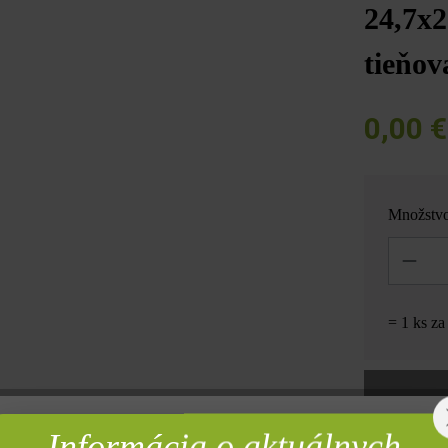
24,7x
tieňov
0,00 
Množstv
Množstvo
= 1 ks z
Informácia o aktuálnych
rebné