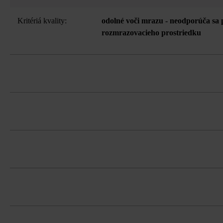
Kritériá kvality:
odolné voči mrazu - neodporúča sa 
rozmrazovacieho prostriedku
Stavebnicový systém obsahujúci univerz
Spotreba plniaceho betónu na univerzál
Na zjednodušenie čistenia odporúča s
Tvárnice musíte bezpodmienečne ukladať
možná za príplatok).
farebným koncentráciám.
Dodržujte prosím pokyny na inštaláciu 
Na eliminovanie škôd spôsobených mra
všetky bočné plochy sa môžu použiť 
Na dosiahnutie čo najlepšej farebnej je
sa mal rozdeliť na ďalšie škáry v rade.