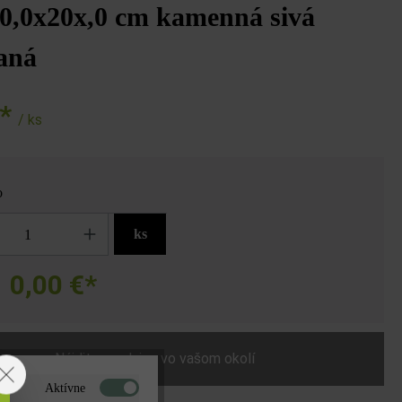
20,0x20x,0 cm kamenná sivá
aná
€*
/ ks
o
ks
0,00 €*
a
Nájdite predajcu vo vašom okolí
Aktívne