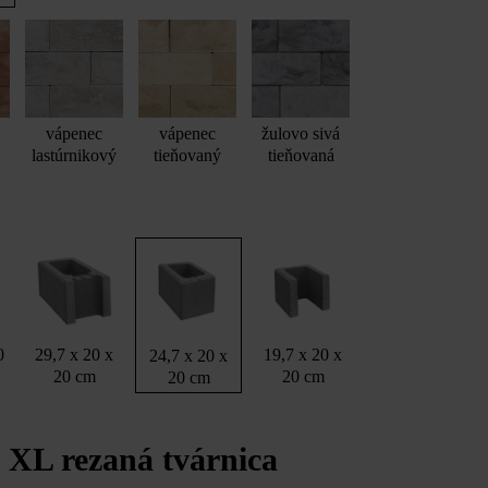
vápenec
vápenec
žulovo sivá
lastúrnikový
tieňovaný
tieňovaná
0
29,7 x 20 x
19,7 x 20 x
24,7 x 20 x
20 cm
20 cm
20 cm
 XL rezaná tvárnica