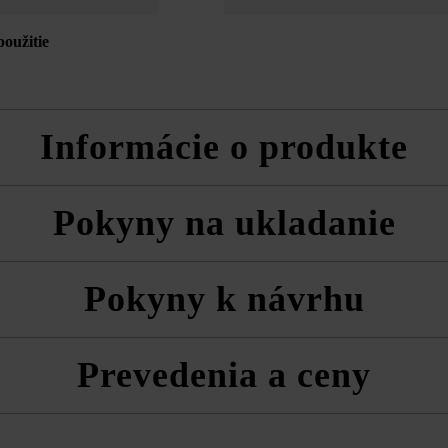
použitie
Informácie o produkte
álnu tvárnicu, rezané tvárnice a kryciu platňu
Pokyny na ukladanie
nu tvárnicu Standard cca 9,9 l.
poločnosť Friedl Steinwerke dodatočnú impregnáciu pomocou prípravk
 vždy zmiešane z viacerých paliet a vrstiev, aby ste získali prirodzen
Pokyny k návrhu
a technické listy produktov v rámci sekcie Stavebné tipy/služby.
zom musíte rešpektovať triedu betónu odporúčanú pre plniaci betón.
ako pohľadové strany
Prevedenia a ceny
dnoty sa tvárnice režú na menšie veľkosti. Skrátia sa o šírku rezu. Ten