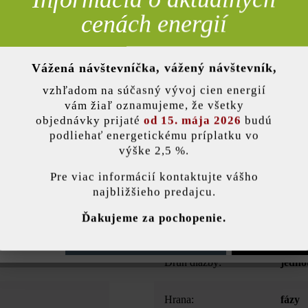
Pridať 
cenách energií
Vážená návštevníčka, vážený návštevník,
nky)
Opis produktu
vzhľadom na súčasný vývoj cien energií
vám žiaľ oznamujeme, že všetky
objednávky prijaté
od 15. mája 2026
budú
lungsstein konzipiert. Mit seinen Maßen 50 x 20 x 20 cm können auch 
podliehať energetickému príplatku vo
-, Halb- und Zweidrittel-Passsteine sowie eine Abdeckplatte kompletti
výške 2,5 %.
nsch und gegen Aufpreis die Auslässe für die Gegensprechanlage und
stavenie
Pre viac informácií kontaktujte vášho
najbližšieho predajcu.
ránka používa súbory cookie, aby vám ponúkla najlepšiu možnú funkčnosť...
V
Ďakujeme za pochopenie.
Farba:
kamen
e nastavenia
Povoliť iba funkčné súbory cookie
Povoliť všetky 
Druh dlažby:
jedno
Hrana:
fázy