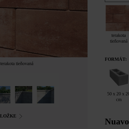
terakota
tieňovaná
FORMÁT:
terakota tieňovaná
50 x 20 x 2
cm
OLOŽKE
Nuavo