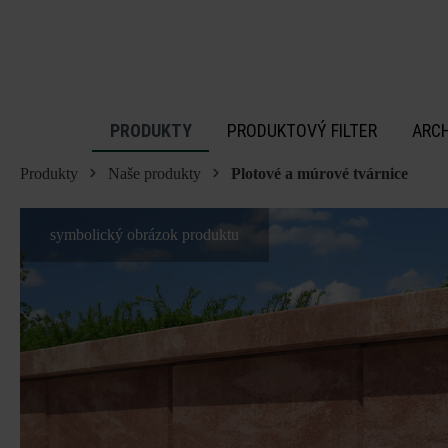
 na hlavný obsah
PRODUKTY
PRODUKTOVÝ FILTER
ARC
Produkty
Naše produkty
Plotové a múrové tvárnice
symbolický obrázok produktu