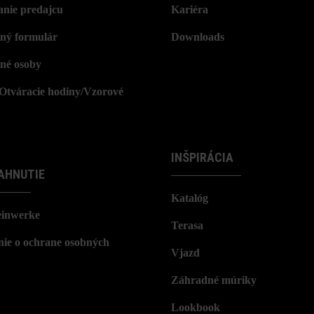
nie predajcu
Kariéra
ný formulár
Downloads
né osoby
/Otváracie hodiny/Vzorové
INŠPIRÁCIA
AHNUTIE
Katalóg
einwerke
Terasa
nie o ochrane osobných
Vjazd
Záhradné múriky
Lookbook