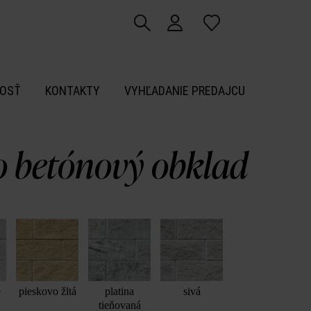
OSŤ
KONTAKTY
VYHĽADANIE PREDAJCU
o betónový obklad
e
pieskovo žltá
platina
sivá
tieňovaná