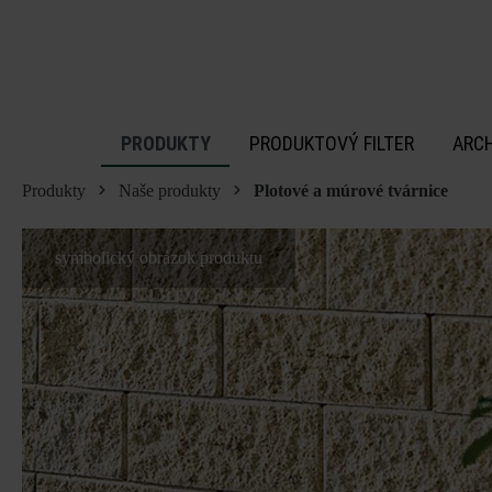
 na hlavný obsah
PRODUKTY
PRODUKTOVÝ FILTER
ARC
Produkty
Naše produkty
Plotové a múrové tvárnice
symbolický obrázok produktu