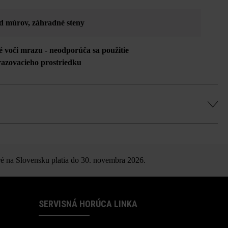
d múrov
, záhradné steny
é voči mrazu - neodporúča sa použitie
azovacieho prostriedku
é na Slovensku platia do 30. novembra 2026.
SERVISNÁ HORÚCA LINKA