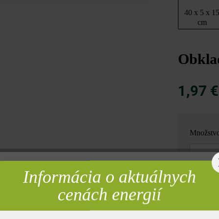
40 x 5 x 1
cm
Obkla
1,97 
Množstv
Množstvo
Informácia o aktuálnych
rebné
= 1 ks z
cenách energií