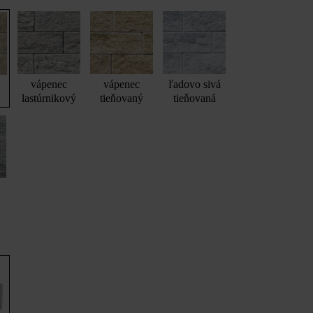
vápenec
vápenec
ľadovo sivá
lastúrnikový
tieňovaný
tieňovaná
á