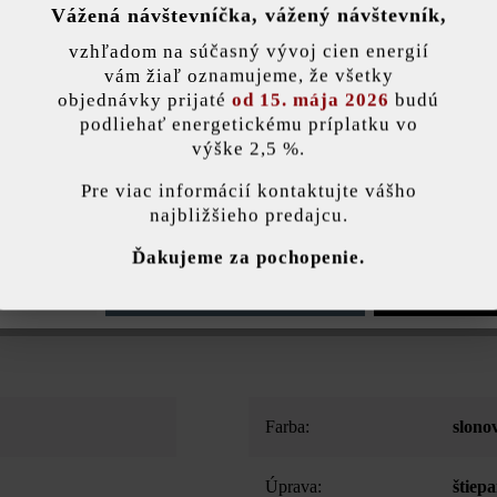
Vážená návštevníčka, vážený návštevník,
nky)
vzhľadom na súčasný vývoj cien energií
vám žiaľ oznamujeme, že všetky
Pridať 
objednávky prijaté
od 15. mája 2026
budú
podliehať energetickému príplatku vo
výške 2,5 %.
stavenie
Pre viac informácií kontaktujte vášho
Opis produktu
najbližšieho predajcu.
ránka používa súbory cookie, aby vám ponúkla najlepšiu možnú funkčnosť...
V
Ďakujeme za pochopenie.
yzerá práve najlepšie? Vďaka betónovému obkladu Faro mu môžete dop
árnica Faro, čo znamená, že sa dajú dobre kombinovať. Vďaka hrúbke
e nastavenia
Povoliť iba funkčné súbory cookie
Povoliť všetky 
eľa miesta. Upozorňujeme však, že tento obklad nie je vždy k dispozíci
Farba:
slono
Úprava:
štiep