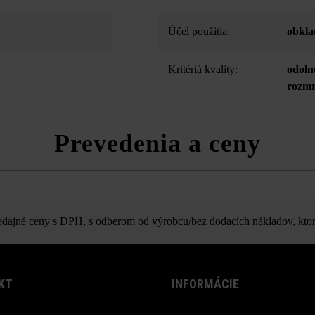
Účel použitia:
obkla
Kritériá kvality:
odoln
rozmr
Prevedenia a ceny
Faro betónový obklad
ajné ceny s DPH, s odberom od výrobcu/bez dodacích nákladov, ktor
KT
INFORMÁCIE