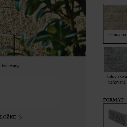
slonovina
 tieňovaný
žulovo siv
tieňovaná
FORMÁT:
OLOŽKE