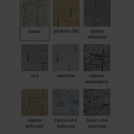
pieskovo žltá
platina
krieda
tieňovaná
sivá
starobiela
vápenec
lastúrnikový
vápenec
ľadovo sivá
žulovo sivá
tieňovaný
tieňovaná
tieňovaná