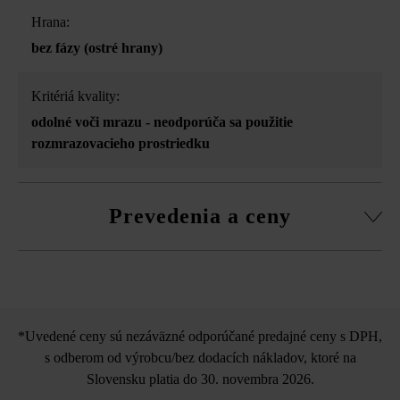
Hrana:
bez fázy (ostré hrany)
Kritériá kvality:
odolné voči mrazu - neodporúča sa použitie
rozmrazovacieho prostriedku
Prevedenia a ceny
Gutshof obrubník štiepaný
*Uvedené ceny sú nezáväzné odporúčané predajné ceny s DPH,
s odberom od výrobcu/bez dodacích nákladov, ktoré na
Slovensku platia do 30. novembra 2026.