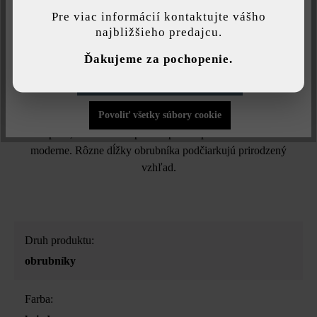
najlepšiu možnú funkčnosť...
Viac informácií
.
Pre viac informácií kontaktujte vášho
najbližšieho predajcu.
Individuálne nastavenia
Ďakujeme za pochopenie.
Opis produktu
Povoliť iba funkčné súbory cookie
Ak hľadáte obrubníky s rôznou dĺžkou, zvoľte si mimoriadne
Povoliť všetky súbory cookie
pekný variant v podobe nášho obrubníka Gutshof. Tvárnice sú
štiepané, vďaka čomu povrch pôsobí prírodne a súčasne
moderne. Rôzne dĺžky obrubníka podčiarkujú prirodzený
vzhľad.
Druh produktu:
obrubníky
Farba: