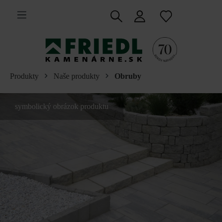
 na hlavný obsah
Produkty
Naše produkty
Obruby
symbolický obrázok produktu