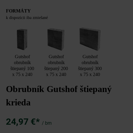
FORMÁTY
k dispozícii iba zmiešané
Gutshof
Gutshof
Gutshof
obrubník
obrubník
obrubník
štiepaný 100
štiepaný 200
štiepaný 300
x 75 x 240
x 75 x 240
x 75 x 240
Obrubník Gutshof štiepaný
krieda
24,97 €*
/ bm