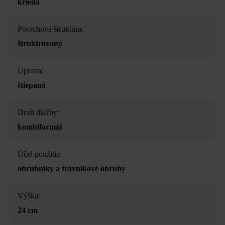
krieda
Povrchová štruktúra:
štruktrovaný
Úprava:
štiepaná
Druh dlažby:
kombiformát
Účel použitia:
obrubníky a trávnikové obruby
Výška:
24 cm