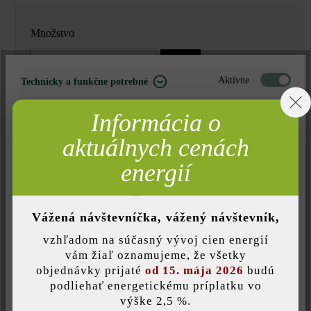
Množstvo
Množstvo
bm
Aktívne
Technicky a funkčne potrebné
89,89 €*
= 3,6 bm za
Neaktívne
Marketing
Informácia o
Neaktívne
Analýza
aktuálnych cenách
Poznámka: Množstvo zaokrúhlené nahor vzhľadom na jednotku
Neaktívne
Komfort (funkčnosť stránky)
energií
balenia.
Neaktívne
Komfort (Google Mapy)
Nájdite predajcu vo vašom okolí
Vážená návštevníčka, vážený návštevník,
vzhľadom na súčasný vývoj cien energií
Pridať do zoznamu želaní
Uložiť individuálne nastavenie
vám žiaľ oznamujeme, že všetky
objednávky prijaté
od 15. mája 2026
budú
Tlač stránky
podliehať energetickému príplatku vo
výške 2,5 %.
Táto webová stránka používa súbory cookie, aby vám ponúkla
Číslo produktu:
21388