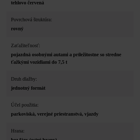
tehlovo červená
Povrchová štruktúra:
rovný
Zaťažiteľnosť:
pojazdná osobnými autami a príležitostne so stredne
ťažkými vozidlami do 7,5 t
Druh dlažby:
jednotný formát
Účel použitia:
parkoviská
, verejné priestranstvá
, vjazdy
Hrana:
bez fázy (ostré hrany)