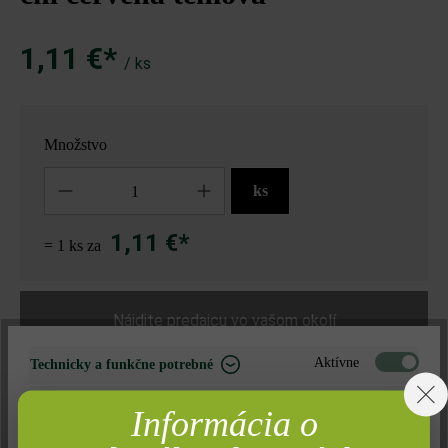
1,11 €*
/ ks
Množstvo
Množstvo
ks
1,11 €*
= 1 ks za
Nájdite predajcu vo vašom okolí
Aktívne
Technicky a funkčne potrebné
Pridať do zoznamu želaní
Neaktívne
Marketing
Informácia o
Tlač stránky
Neaktívne
Analýza