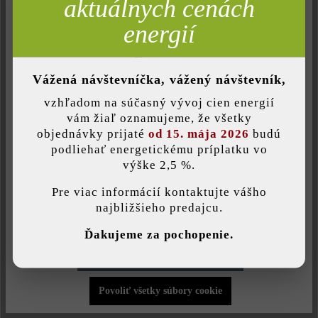
aktuálnych cenách
Číslo produktu:
21757
Neaktívne
Komfort (funkčnosť stránky)
energií
Neaktívne
Komfort (Google Mapy)
Vážená návštevníčka, vážený návštevník,
Opis produktu
vzhľadom na súčasný vývoj cien energií
Uložiť individuálne nastavenie
vám žiaľ oznamujeme, že všetky
Výplňové kocky slúžia pri zatrávňovacej dlažbe Rombo a
objednávky prijaté
od 15. mája 2026
budú
Quadro na optické oživenie, prípadne na vytvorenie systému
podliehať energetickému príplatku vo
vodorovného značenia na parkoviskách. Kocka je dostupná vo
výške 2,5 %.
Táto webová stránka používa súbory cookie, aby vám ponúkla
farbách sivá, antracitová a tehlovo červená.
najlepšiu možnú funkčnosť...
Viac informácií
.
Pre viac informácií kontaktujte vášho
najbližšieho predajcu.
Individuálne nastavenia
Ďakujeme za pochopenie.
Druh produktu:
Povoliť iba funkčné súbory cookie
betónové dlažby
Povoliť všetky súbory cookie
Farba: