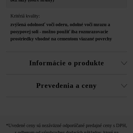
Kritériá kvality:
zvýšená odolnosť voči oderu
, odolné voči mrazu a
posypovej soli - možno použiť iba rozmrazovacie
prostriedky vhodné na cementom viazané povrchy
Informácie o produkte
Stabilizačné dištančné prvky proti poškodeniam pri
Prevedenia a ceny
preprave na štyroch stranách
Spotreba pri zatrávňovacej dlažbe Rombo 50 kusov na m2
(12 kusov na tvárnicu), spotreba pri zatrávňovacej dlažbe
Výplňová kocka do
Quadro 56,25 kusa na m2 (9 kusov na tvárnicu)
zatrávňovacej dlažby
*Uvedené ceny sú nezáväzné odporúčané predajné ceny s DPH,
s odberom od výrobcu/bez dodacích nákladov, ktoré na