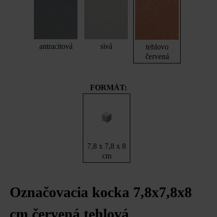
antracitová
sivá
tehlovo
červená
FORMÁT:
7,8 x 7,8 x 8
cm
Označovacia kocka 7,8x7,8x8
cm červená tehlová