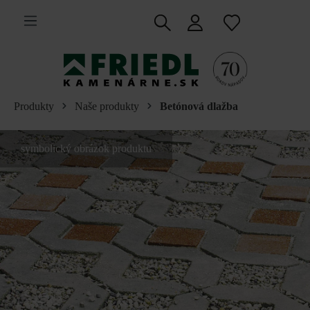
 na hlavný obsah
Produkty
Naše produkty
Betónová dlažba
symbolický obrázok produktu