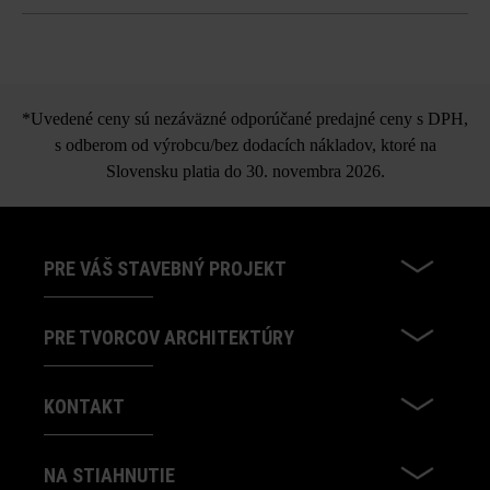
plus.
všetky bočné plochy sa môžu použiť ako pohľadové strany
V závislosti od účelu použitia dbajte na dostatočnú bočnú
Palisáda Grado
oporu.
*Uvedené ceny sú nezáväzné odporúčané predajné ceny s DPH,
s odberom od výrobcu/bez dodacích nákladov, ktoré na
Slovensku platia do 30. novembra 2026.
PRE VÁŠ STAVEBNÝ PROJEKT
PRE TVORCOV ARCHITEKTÚRY
KONTAKT
NA STIAHNUTIE