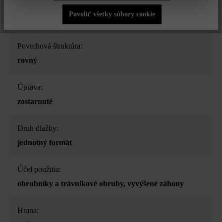
Farba:
Povoliť všetky súbory cookie
sivá
Povrchová štruktúra:
rovný
Úprava:
zostarnuté
Druh dlažby:
jednotný formát
Účel použitia:
obrubníky a trávnikové obruby
, vyvýšené záhony
Hrana: