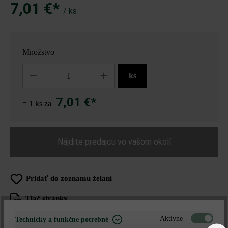
7,01 €*
/ ks
Množstvo
Množstvo
ks
7,01 €*
= 1 ks za
Nájdite predajcu vo vašom okolí
Pridať do zoznamu želaní
Tlač stránky
Číslo produktu:
20335
Aktívne
Technicky a funkčne potrebné