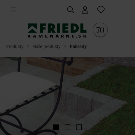
 na hlavný obsah
Produkty
Naše produkty
Palisády