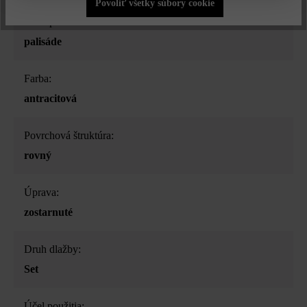
Povoliť všetky súbory cookie
Druh produktu:
palisáde
Farba:
antracitová
Povrchová štruktúra:
rovný
Úprava:
zostarnuté
Druh dlažby:
Set
Účel použitia: