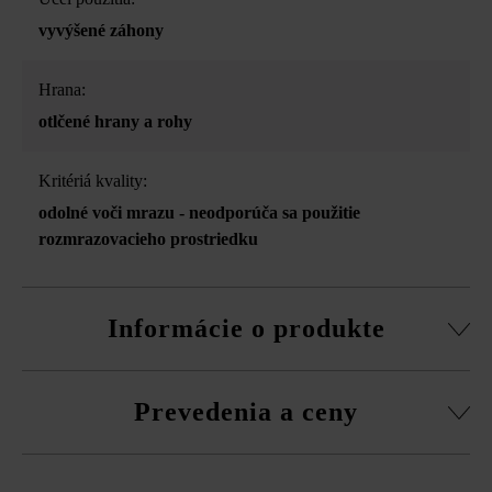
vyvýšené záhony
Hrana:
otlčené hrany a rohy
Kritériá kvality:
odolné voči mrazu - neodporúča sa použitie
rozmrazovacieho prostriedku
Informácie o produkte
Na zjednodušenie čistenia odporúča spoločnosť Friedl
Prevedenia a ceny
Steinwerke dodatočnú impregnáciu pomocou prípravku
Duoprotect DP30 (paralelná dodávka je možná za
príplatok).