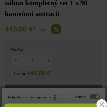
záhon kompletný set 1 s 90
kameňmi antracit
445,00 €*
%
/ set
Množstvo
Množstvo
445,00 €*
= 1 set za
Nájdite predajcu vo vašom okolí
Aktívne
Technicky a funkčne potrebné
Neaktívne
Marketing