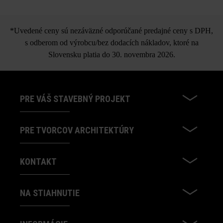
Palisáda Grado vyvýšený
Dodržujte prosím pokyny na inštaláciu a technické listy
produktov v rámci sekcie Stavebné tipy/služby.
záhon kompletný set
*Uvedené ceny sú nezáväzné odporúčané predajné ceny s DPH,
s odberom od výrobcu/bez dodacích nákladov, ktoré na
Slovensku platia do 30. novembra 2026.
PRE VÁŠ STAVEBNÝ PROJEKT
PRE TVORCOV ARCHITEKTÚRY
KONTAKT
NA STIAHNUTIE