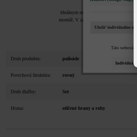
Ideálnym miestom pre Vašu zeleninu al
montáž. V závislosti od veľkosti baleni
Uložiť individuálne na
Táto webová st
Druh produktu:
palisáde
Individuáln
Povrchová štruktúra:
rovný
Druh dlažby:
Set
Hrana:
otlčené hrany a rohy