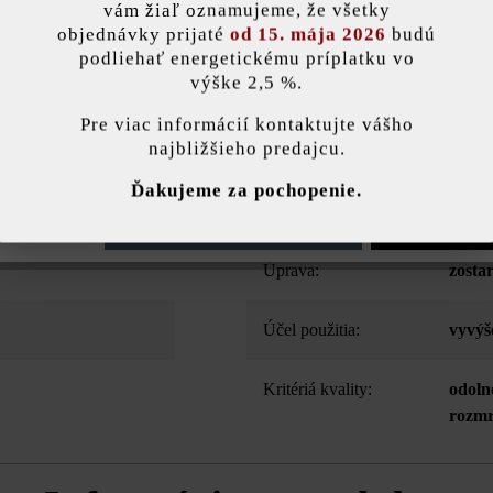
vám žiaľ oznamujeme, že všetky
objednávky prijaté
od 15. mája 2026
budú
ebo kvitnúce obľúbencov sú naše vyvýšené záhony zo stĺpikov Grado 
podliehať energetickému príplatku vo
e obsahuje 90 alebo 110 kusov palisád Grado, ochranné pletivo proti hr
výške 2,5 %.
Návod na montáž nájdete v sekcii Stavebné tipy na stiahnutie.
stavenie
Pre viac informácií kontaktujte vášho
najbližšieho predajcu.
ránka používa súbory cookie, aby vám ponúkla najlepšiu možnú funkčnosť...
V
Ďakujeme za pochopenie.
Farba:
sivá
e nastavenia
Povoliť iba funkčné súbory cookie
Povoliť všetky 
Úprava:
zosta
Účel použitia:
vyvýš
Kritériá kvality:
odoln
rozmr