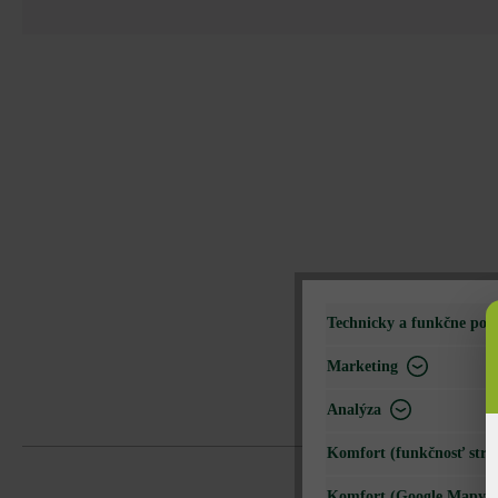
Technicky a funkčne pot
Marketing
Analýza
Komfort (funkčnosť strá
Komfort (Google Mapy)