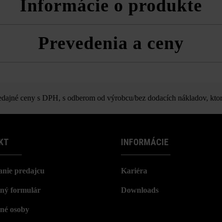
Informácie o produkte
poločnosť Friedl Steinwerke dodatočnú impregnáciu pomocou prípravk
Prevedenia a ceny
a technické listy produktov v rámci sekcie Stavebné tipy/služby.
áda Grado vyvýšený záhon komplet
ajné ceny s DPH, s odberom od výrobcu/bez dodacích nákladov, ktor
KT
INFORMÁCIE
nie predajcu
Kariéra
ný formulár
Downloads
né osoby