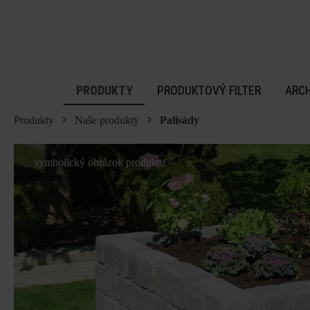
 na hlavný obsah
PRODUKTY
PRODUKTOVÝ FILTER
ARC
Produkty
Naše produkty
Palisády
symbolický obrázok produktu