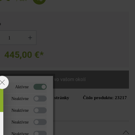
o
445,00 €*
a
Nájdite predajcu vo vašom okolí
Aktívne
Tlač stránky
Číslo produktu:
23217
do zoznamu želaní
Neaktívne
Neaktívne
Neaktívne
Neaktívne