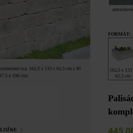
antracitová
FORMÁT:
 rozmerami cca. 162,5 x 133 x 62,5 cm z 90
162,5 x 133
37,5 x 108 cm)
62,5 cm
Palis
komple
445,0
OLOŽKE