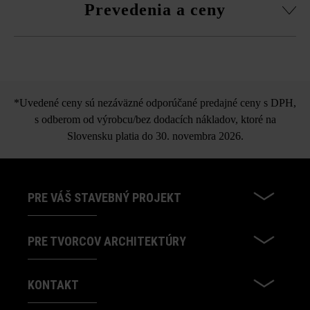
Prevedenia a ceny
z viacerých paliet a vrstiev, aby ste získali prirodzenú,
rovnomernú hru farieb a vyhli sa farebným koncentráciám.
Parketová dlažba
*Uvedené ceny sú nezáväzné odporúčané predajné ceny s DPH,
s odberom od výrobcu/bez dodacích nákladov, ktoré na
Slovensku platia do 30. novembra 2026.
PRE VÁŠ STAVEBNÝ PROJEKT
PRE TVORCOV ARCHITEKTÚRY
KONTAKT