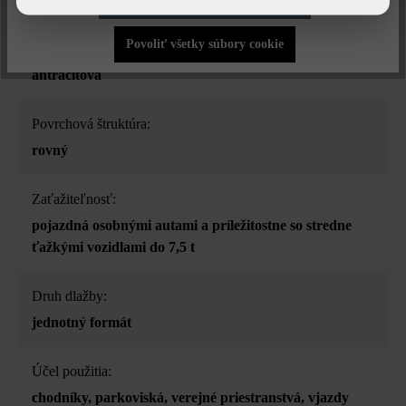
Povoliť iba funkčné súbory cookie
Povoliť všetky súbory cookie
Farba:
antracitová
Povrchová štruktúra:
rovný
Zaťažiteľnosť:
pojazdná osobnými autami a príležitostne so stredne
ťažkými vozidlami do 7,5 t
Druh dlažby:
jednotný formát
Účel použitia:
chodníky
, parkoviská
, verejné priestranstvá
, vjazdy