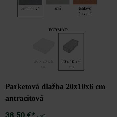
sivá
tehlovo
antracitová
červená
FORMÁT:
20 x 20 x 6
20 x 10 x 6
cm
cm
Parketová dlažba 20x10x6 cm
antracitová
38,50 €*
2
/ m