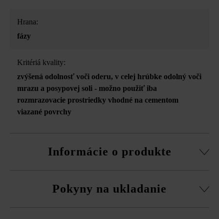
Hrana:
fázy
Kritériá kvality:
zvýšená odolnosť voči oderu
, v celej hrúbke odolný voči
mrazu a posypovej soli - možno použiť iba
rozmrazovacie prostriedky vhodné na cementom
viazané povrchy
Informácie o produkte
2 polovičné tvárnice v každej vrstve (20 ks/paleta)
Pokyny na ukladanie
Dodržujte prosím pokyny na inštaláciu a technické listy
produktov v rámci sekcie Stavebné tipy/služby.
Dlažbu musíte bezpodmienečne ukladať vždy zmiešane