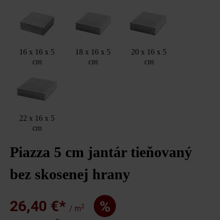
16 x 16 x 5
18 x 16 x 5
20 x 16 x 5
cm
cm
cm
22 x 16 x 5
cm
Piazza 5 cm jantár tieňovaný
bez skosenej hrany
26,40 €*
%
2
/ m