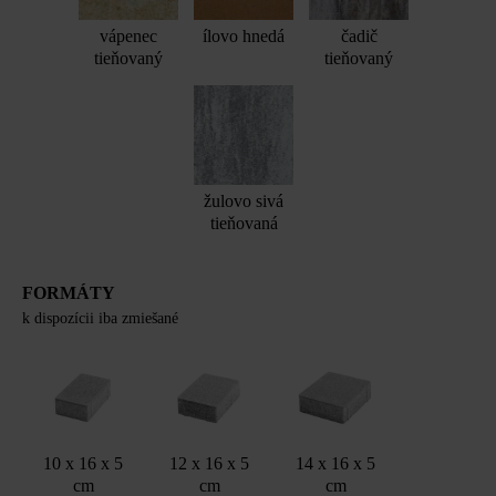
vápenec
ílovo hnedá
čadič
tieňovaný
tieňovaný
žulovo sivá
tieňovaná
FORMÁTY
k dispozícii iba zmiešané
10 x 16 x 5
12 x 16 x 5
14 x 16 x 5
cm
cm
cm