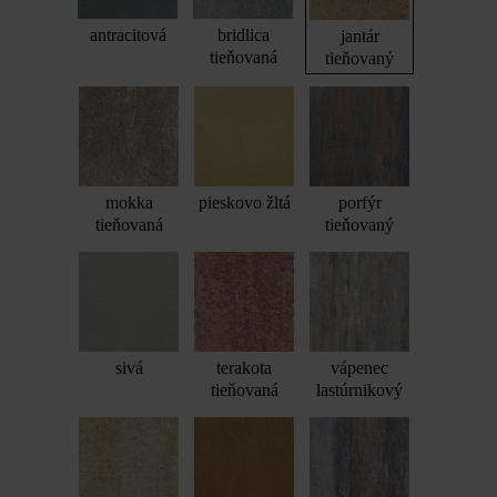
antracitová
bridlica
jantár
tieňovaná
tieňovaný
mokka
pieskovo žltá
porfýr
tieňovaná
tieňovaný
sivá
terakota
vápenec
tieňovaná
lastúrnikový