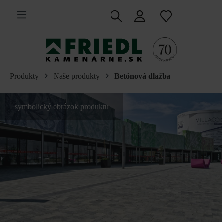
 na hlavný obsah
Produkty
Naše produkty
Betónová dlažba
symbolický obrázok produktu