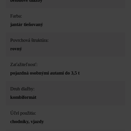
betónové dlažby
Farba:
jantár tieňovaný
Povrchová štruktúra:
rovný
Zaťažiteľnosť:
pojazdná osobnými autami do 3,5 t
Druh dlažby:
kombiformát
Účel použitia:
chodníky
, vjazdy