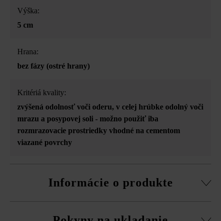
Výška:
5 cm
Hrana:
bez fázy (ostré hrany)
Kritériá kvality:
zvýšená odolnosť voči oderu
, v celej hrúbke odolný voči
mrazu a posypovej soli - možno použiť iba
rozmrazovacie prostriedky vhodné na cementom
viazané povrchy
Informácie o produkte
Vzájomne zladené formáty tvárnic umožňujú ukladanie
Pokyny na ukladanie
najrôznejších šírok komunikácií bez veľkého rezania.