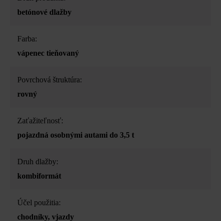
betónové dlažby
Farba:
vápenec tieňovaný
Povrchová štruktúra:
rovný
Zaťažiteľnosť:
pojazdná osobnými autami do 3,5 t
Druh dlažby:
kombiformát
Účel použitia:
chodníky
, vjazdy