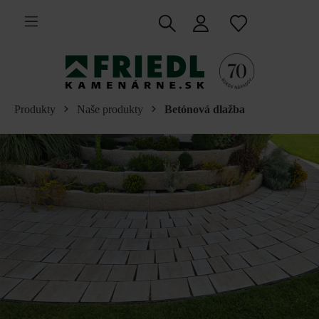
 na hlavný obsah
Produkty
Naše produkty
Betónová dlažba