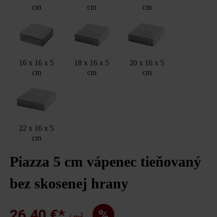
cm
cm
cm
16 x 16 x 5
18 x 16 x 5
20 x 16 x 5
cm
cm
cm
22 x 16 x 5
cm
Piazza 5 cm vápenec tieňovaný
bez skosenej hrany
26,40 €*
%
2