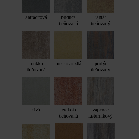
antracitová
bridlica
jantár
tieňovaná
tieňovaný
mokka
pieskovo žltá
porfýr
tieňovaná
tieňovaný
sivá
terakota
vápenec
tieňovaná
lastúrnikový