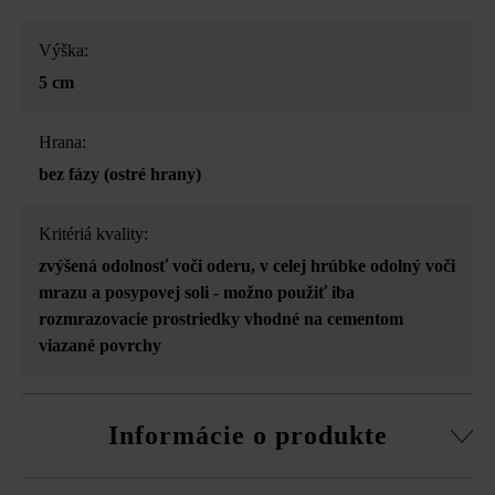
Výška:
5 cm
Hrana:
bez fázy (ostré hrany)
Kritériá kvality:
zvýšená odolnosť voči oderu
, v celej hrúbke odolný voči
mrazu a posypovej soli - možno použiť iba
rozmrazovacie prostriedky vhodné na cementom
viazané povrchy
Informácie o produkte
Vzájomne zladené formáty tvárnic umožňujú ukladanie