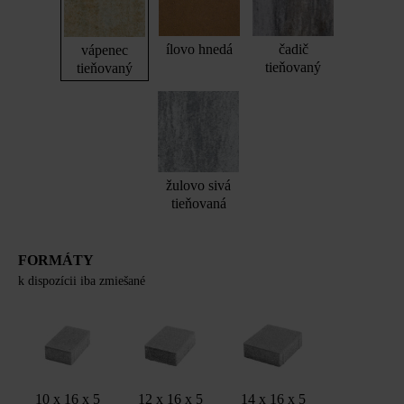
ílovo hnedá
čadič
vápenec
tieňovaný
tieňovaný
žulovo sivá
tieňovaná
FORMÁTY
k dispozícii iba zmiešané
10 x 16 x 5
12 x 16 x 5
14 x 16 x 5