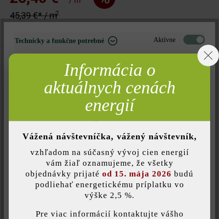
/ m
2
45,39 €* / m
Aktívne
Technicky a funkčne potrebné
Množstvo
Neaktívne
Marketing
Informácia o
Množstvo
2
m
Neaktívne
Analýza
aktuálnych cenách
23,76 €*
Neaktívne
Komfort (funkčnosť stránky)
2
40,85 €*
energií
= 0,9 m
za
Neaktívne
Komfort (Google Mapy)
Poznámka: Množstvo zaokrúhlené nahor vzhľadom na jednotku
Vážená návštevníčka, vážený návštevník,
balenia.
vzhľadom na súčasný vývoj cien energií
Uložiť individuálne nastavenie
vám žiaľ oznamujeme, že všetky
Nájdite predajcu vo vašom okolí
objednávky prijaté
od 15. mája 2026
budú
podliehať energetickému príplatku vo
výške 2,5 %.
Táto webová stránka používa súbory cookie, aby vám ponúkla
najlepšiu možnú funkčnosť...
Viac informácií
.
Pridať do zoznamu želaní
Pre viac informácií kontaktujte vášho