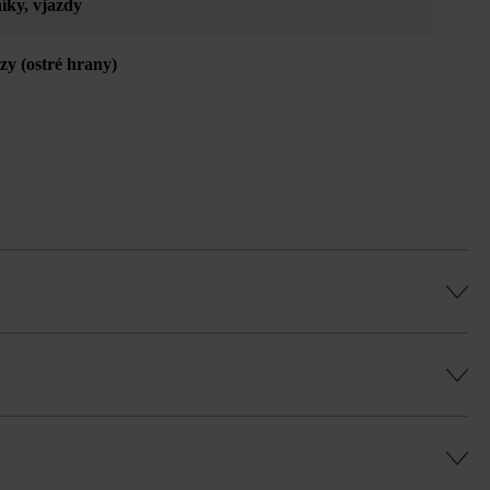
íky
, vjazdy
ázy (ostré hrany)
, rovnomernú hru farieb a vyhli sa farebným