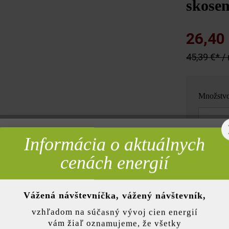
skosen
26,40
45,39 €* /
Množstv
Množstvo
Informácia o aktuálnych
rebné
2
= 0,9 m
cenách energií
Poznámka: Mn
Vážená návštevníčka, vážený návštevník,
nky)
vzhľadom na súčasný vývoj cien energií
vám žiaľ oznamujeme, že všetky