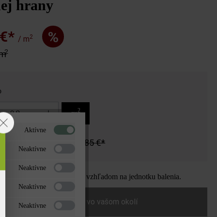
ej hrany
 €*
%
2
/ m
2
 m
o
2
m
Aktívne
23,76 €*
40,85 €*
za
Neaktívne
Neaktívne
ožstvo zaokrúhlené nahor vzhľadom na jednotku balenia.
Neaktívne
Nájdite predajcu vo vašom okolí
Neaktívne