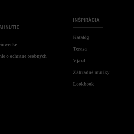
INŠPIRÁCIA
AHNUTIE
Katalóg
einwerke
Terasa
nie o ochrane osobných
Vjazd
Záhradné múriky
Lookbook