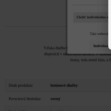
Uložiť individuálne na
Táto webová st
Individuáln
Vďaka dlažbe Piazza pozostávajúcej zo 7 r
dispozícii v niekoľkých farbách: V tlmený
hrany, teda nemá fázu, a 
Druh produktu:
betónové dlažby
Povrchová štruktúra:
rovný