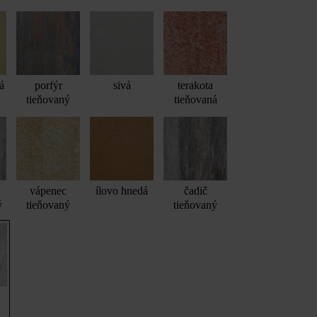
á
porfýr
sivá
terakota
tieňovaný
tieňovaná
né centrá Piazza, žulovo sivá tieňovaná betónové dlažby Friedl Stein
vápenec
ílovo hnedá
čadič
ý
tieňovaný
tieňovaný
á