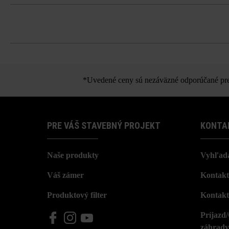
Pri ukladaní tvárnic dbajte na to, ab
Tvárnice sa do pásov uložia nepravide
Dbajte na dostatočne veľkú obvodovú 
produktu.
Pri ukladaní štvorcových tvárnic rešpe
*Uvedené ceny sú nezáväzné odporúčané pred
PRE VÁŠ STAVEBNÝ PROJEKT
KONTA
Naše produkty
Vyhľada
Váš zámer
Kontakt
Produktový filter
Kontakt
Príjazd
záhrady