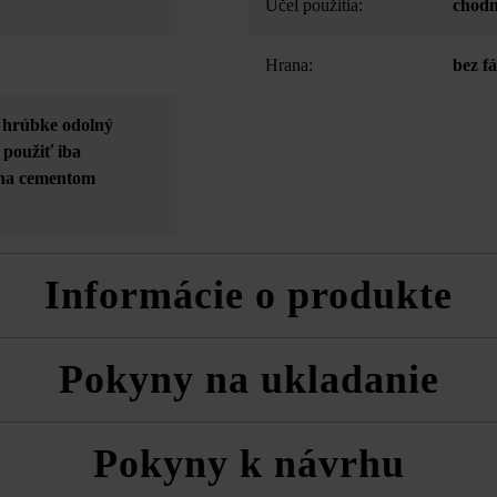
Účel použitia:
chodn
Hrana:
bez f
ej hrúbke odolný
 použiť iba
 na cementom
Informácie o produkte
žňujú ukladanie najrôznejších šírok komunikácií bez veľkého rezania.
Pokyny na ukladanie
a technické listy produktov v rámci sekcie Stavebné tipy/služby.
vždy zmiešane z viacerých paliet a vrstiev, aby ste získali prirodzenú
Pokyny k návrhu