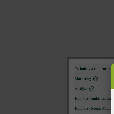
Technicky a funkčne pot
Marketing
Analýza
Komfort (funkčnosť strá
Komfort (Google Mapy)