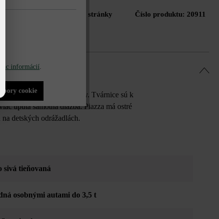
Tlač stránky
Číslo produktu:
20911
do zoznamu želaní
iac informácií
.
súbory cookie
yniknú veľké aj malé plochy. Tvárnice sú k
viac upúta samotná dlažba. Piazza má ostré
d na detských odrážadlách.
o sivá tieňovaná
dná osobnými autami do 3,5 t