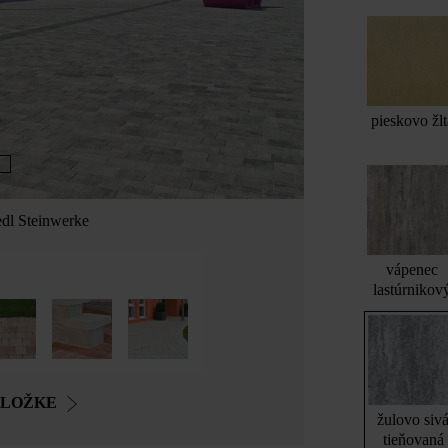
pieskovo žlt
edl Steinwerke
Nákup
vápenec
lastúrnikov
OLOŽKE
žulovo siv
tieňovaná