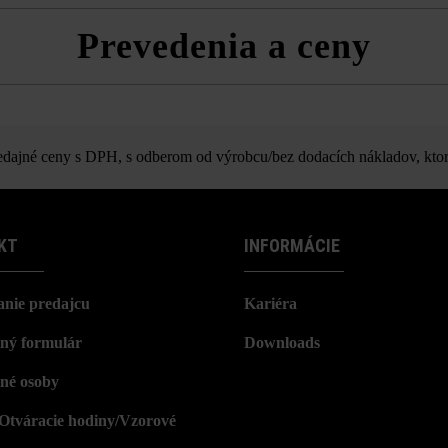
y stabilizačné dištančné prvky proti poškodeniam pri preprave ukazoval
lne.
Prevedenia a ceny
škáru. Pri nedostatočných škárach môže dochádzať k odlamovaniu hrá
ktujte smer tieňovania.
Piazza
ajné ceny s DPH, s odberom od výrobcu/bez dodacích nákladov, ktor
KT
INFORMÁCIE
nie predajcu
Kariéra
ný formulár
Downloads
né osoby
/Otváracie hodiny/Vzorové