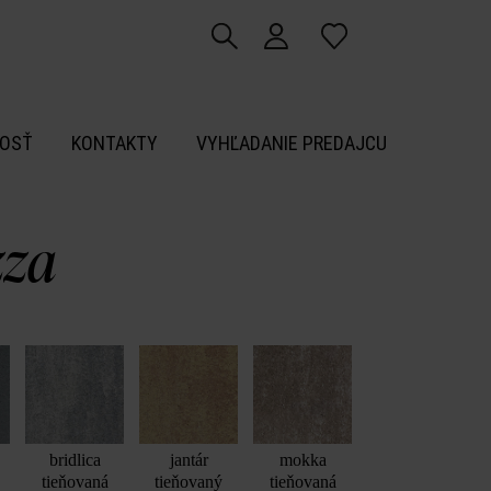
OSŤ
KONTAKTY
VYHĽADANIE PREDAJCU
zza
bridlica
jantár
mokka
tieňovaná
tieňovaný
tieňovaná