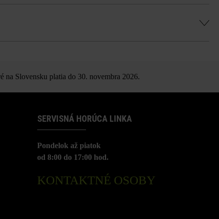
i rovnakým smerom.
n, čo sa nedá považovať za nedostatok
é na Slovensku platia do 30. novembra 2026.
SERVISNÁ HORÚCA LINKA
Pondelok až piatok
od 8:00 do 17:00 hod.
KONTAKTNÉ OSOBY