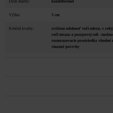
Druh dlažby:
kombiformát
Výška:
5 cm
Kritériá kvality:
zvýšená odolnosť voči oderu
, v cel
voči mrazu a posypovej soli - možno
rozmrazovacie prostriedky vhodné
viazané povrchy
Vzájomne zladené formáty tvárnic umo
Dodržujte prosím pokyny na inštaláciu 
Dlažbu musíte bezpodmienečne ukladať 
koncentráciám.