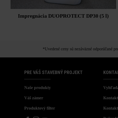
Impregnácia DUOPROTECT DP30 (5 l)
*Uvedené ceny sú nezáväzné odporúčané pred
PRE VÁŠ STAVEBNÝ PROJEKT
KONTA
Naše produkty
Vyhľada
Váš zámer
Kontakt
Produktový filter
Kontakt