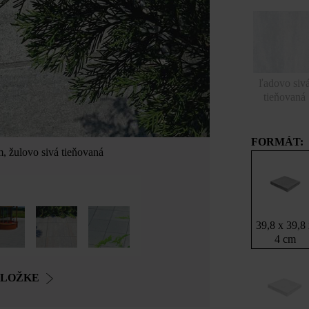
ľadovo siv
tieňovaná
FORMÁT:
, žulovo sivá tieňovaná
39,8 x 39,8
4 cm
OLOŽKE