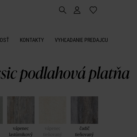
OSŤ
KONTAKTY
VYHĽADANIE PREDAJCU
ssic podlahová platňa
vápenec
vápenec
čadič
lastúrnikový
tieňovaný
tieňovaný