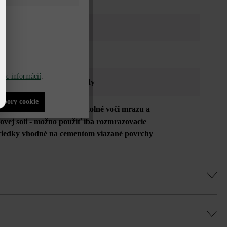
o sivá tieňovaná
ochôdzna
iac informácií
.
íky
, terasa a balkón
, vjazdy
súbory cookie
ná odolnosť voči oderu
, odolné voči mrazu a
ovej soli - možno použiť iba rozmrazovacie
riedky vhodné na cementom viazané povrchy