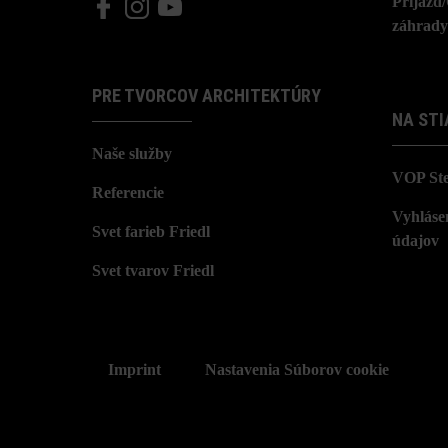
Príjazd
záhrady
PRE TVORCOV ARCHITEKTÚRY
NA STI
Naše služby
VOP St
Referencie
Vyhláse
Svet farieb Friedl
údajov
Svet tvarov Friedl
Imprint
Nastavenia Súborov cookie