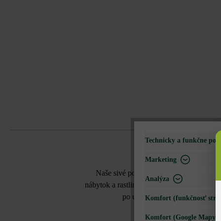
Technicky a funkčne pot
Marketing
Naše sivé podlahové platne Classic sa 
Analýza
nábytok a rastliny. Podlahové platne Classi
po uložení našou impregnáciou 
Komfort (funkčnosť strá
Komfort (Google Mapy)