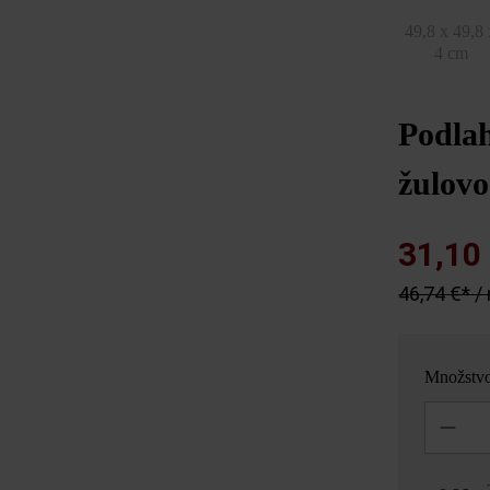
49,8 x 49,8 
4 cm
Podla
žulovo
31,10
46,74 €* /
Množstv
Množstvo