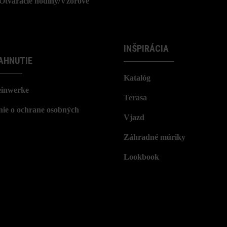
/Otváracie hodiny/Vzorové
INŠPIRÁCIA
AHNUTIE
Katalóg
einwerke
Terasa
nie o ochrane osobných
Vjazd
Záhradné múriky
Lookbook