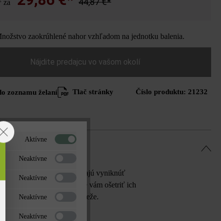
2
44,87 €*
za
ožstvo zaokrúhlené nahor vzhľadom na jednotku balenia.
Nájdite predajcu vo vašom okolí
Tlač stránky
Číslo produktu:
21232
do zoznamu želaní
Aktívne
Neaktívne
y pôsobia zdržanlivo a nechajú vyniknúť
Neaktívne
 Classic uľahčiť, odporúčame vám ošetriť ich
 a farby zostanú dlhšie svieže.
Neaktívne
Neaktívne