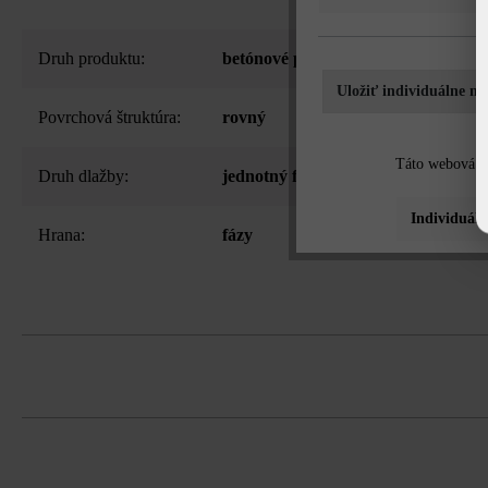
Druh produktu:
betónové platne
Uložiť individuálne na
Povrchová štruktúra:
rovný
Táto webová st
Druh dlažby:
jednotný formát
Individuáln
Hrana:
fázy
možnosť samostatnej dodávky všetkýc
Stabilizačné dištančné prvky proti po