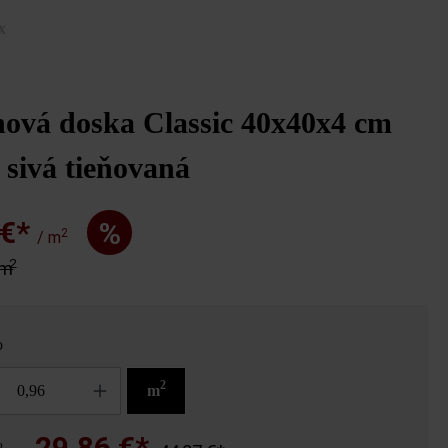
x
hová doska Classic 40x40x4 cm
 sivá tieňovaná
 €*
%
2
/ m
2
 m
o
2
m
29,86 €*