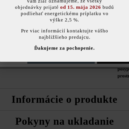
vám žiaľ oznamujeme, že všetky
objednávky prijaté
od 15. mája 2026
budú
podliehať energetickému príplatku vo
Farba:
žulov
výške 2,5 %.
stavenie
Pre viac informácií kontaktujte vášho
Zaťažiteľnosť:
iba p
najbližšieho predajcu.
ránka používa súbory cookie, aby vám ponúkla najlepšiu možnú funkčnosť...
V
Účel použitia:
chodn
Ďakujeme za pochopenie.
e nastavenia
Povoliť iba funkčné súbory cookie
Povoliť všetky 
Kritériá kvality:
zvýše
posyp
prost
Informácie o produkte
h formátov
Pokyny na ukladanie
škodeniam pri preprave na dvoch stranách