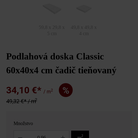
59,8 x 29,8 x
49,8 x 49,8 x
5 cm
4 cm
Podlahová doska Classic
60x40x4 cm čadič tieňovaný
34,10 €*
%
2
/ m
2
49,32 €* / m
Množstvo
Množstvo
2
m