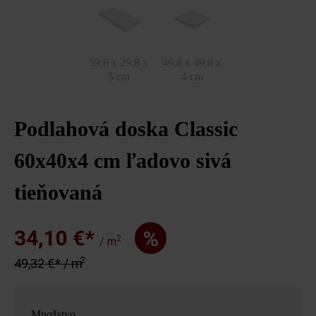
59,8 x 29,8 x
49,8 x 49,8 x
5 cm
4 cm
Podlahová doska Classic
60x40x4 cm ľadovo sivá
tieňovaná
34,10 €*
%
2
/ m
2
49,32 €* / m
Množstvo