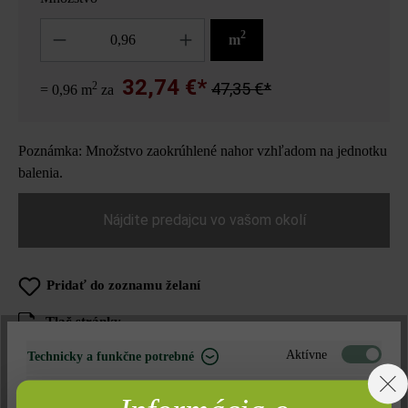
Množstvo
2
m
32,74 €*
2
47,35 €*
= 0,96 m
za
Poznámka: Množstvo zaokrúhlené nahor vzhľadom na jednotku
balenia.
Nájdite predajcu vo vašom okolí
Pridať do zoznamu želaní
Tlač stránky
Číslo produktu:
21520
Aktívne
Technicky a funkčne potrebné
Neaktívne
Marketing