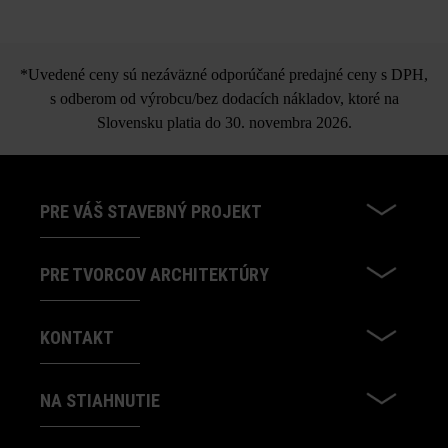
*Uvedené ceny sú nezáväzné odporúčané predajné ceny s DPH,
s odberom od výrobcu/bez dodacích nákladov, ktoré na
Slovensku platia do 30. novembra 2026.
PRE VÁŠ STAVEBNÝ PROJEKT
PRE TVORCOV ARCHITEKTÚRY
KONTAKT
NA STIAHNUTIE