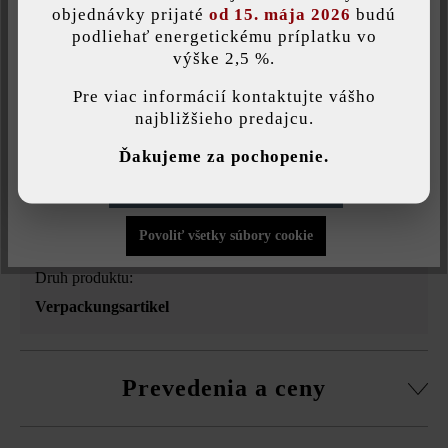
objednávky prijaté
od 15. mája 2026
budú
Tlač stránky
podliehať energetickému príplatku vo
Číslo produktu:
20969-5
výške 2,5 %.
Táto webová stránka používa súbory cookie, aby vám ponúkla
najlepšiu možnú funkčnosť...
Viac informácií
.
Pre viac informácií kontaktujte vášho
najbližšieho predajcu.
Individuálne nastavenia
Opis produktu
Ďakujeme za pochopenie.
Povoliť iba funkčné súbory cookie
Povoliť všetky súbory cookie
Druh produktu:
Verpackungsartikel
Prevedenia a ceny