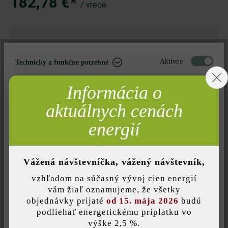
182,78 €*
/ vrece
Množstvo
Aktívne
Množstvo
Technicky a funkčne potrebné
vrece
Neaktívne
Marketing
Informácia o
182,78 €*
= 1 vrece za
Neaktívne
Analýza
aktuálnych cenách
Neaktívne
Komfort (funkčnosť stránky)
energií
Nájdite predajcu vo vašom okolí
Neaktívne
Komfort (Google Mapy)
Vážená návštevníčka, vážený návštevník,
Pridať do zoznamu želaní
vzhľadom na súčasný vývoj cien energií
Uložiť individuálne nastavenie
vám žiaľ oznamujeme, že všetky
Tlač stránky
objednávky prijaté
od 15. mája 2026
budú
Číslo produktu:
22413
podliehať energetickému príplatku vo
výške 2,5 %.
Táto webová stránka používa súbory cookie, aby vám ponúkla