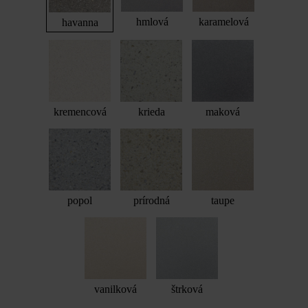
hmlová
karamelová
havanna
kremencová
krieda
maková
popol
prírodná
taupe
vanilková
štrková