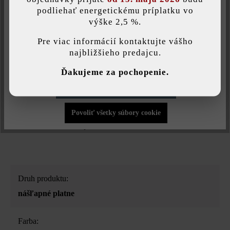
Nuda je minulosťou – Spot nášľapná platňa sa postará o zábavu
podliehať energetickému príplatku vo
už pri ukladaní, pretože tieto okrúhle platne s veľkosťou 40 cm,
výške 2,5 %.
Táto webová stránka používa súbory cookie, aby vám ponúkla
60 cm a 80 cm ponúkajú nespočetné možnosti, ako ich uložiť.
najlepšiu možnú funkčnosť...
Viac informácií
.
Pri zakladaní chodníkov a cestičiek dostáva kreativita voľnú
Pre viac informácií kontaktujte vášho
ruku – a záhrada získa moderný a geometricky zaujímavý
najbližšieho predajcu.
pútavý prvok. Povrch a farby Spot nášľapných platní sú rovnaké
Individuálne nastavenia
Ďakujeme za pochopenie.
ako pri platniach LIV29/LIV a Dots29/Dots. Takto si môžete
zladiť terasu a okolie bazéna v rovnakom odtieni ako Spot
Povoliť iba funkčné súbory cookie
nášľapné platne. Ak uprednostňujete tieňovanie, žiadny
problém: všetky farby, ktoré pri týchto produktoch ponúkame,
Povoliť všetky súbory cookie
spolu dokonale ladia.
Druh produktu:
nášľapné platne
Farba: