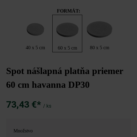
FORMÁT:
40 x 5 cm
80 x 5 cm
60 x 5 cm
Spot nášlapná platňa priemer
60 cm havanna DP30
73,43 €*
/ ks
Množstvo