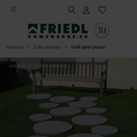
 na hlavný obsah
Produkty
Naše produkty
Nášľapné platne
symbolický obrázok produktu