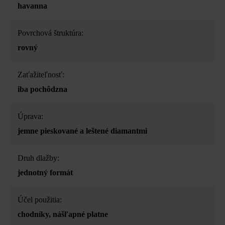
havanna
Povrchová štruktúra:
rovný
Zaťažiteľnosť:
iba pochôdzna
Úprava:
jemne pieskované a leštené diamantmi
Druh dlažby:
jednotný formát
Účel použitia:
chodníky
, nášľapné platne