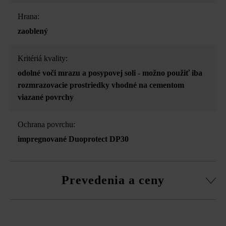
Hrana:
zaoblený
Kritériá kvality:
odolné voči mrazu a posypovej soli - možno použiť iba
rozmrazovacie prostriedky vhodné na cementom
viazané povrchy
Ochrana povrchu:
impregnované Duoprotect DP30
Prevedenia a ceny
Spot nášľapná platňa