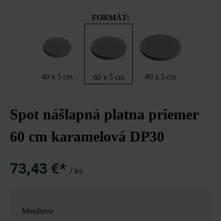
FORMÁT:
40 x 5 cm
80 x 5 cm
60 x 5 cm
Spot nášlapná platna priemer
60 cm karamelová DP30
73,43 €*
/ ks
Množstvo