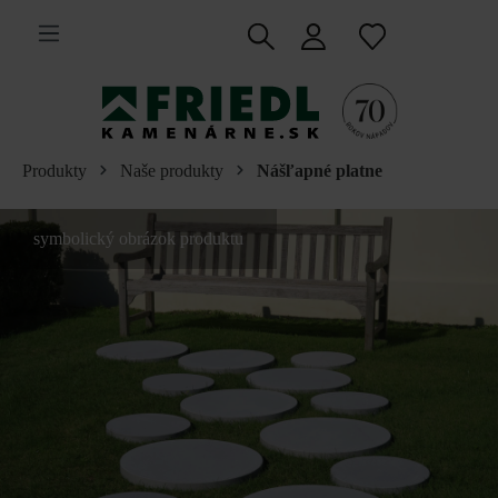
 na hlavný obsah
Produkty
Naše produkty
Nášľapné platne
symbolický obrázok produktu