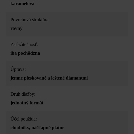
karamelová
Povrchová štruktúra:
rovný
Zaťažiteľnosť:
iba pochôdzna
Úprava:
jemne pieskované a leštené diamantmi
Druh dlažby:
jednotný formát
Účel použitia:
chodníky
, nášľapné platne