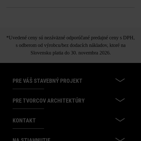
vzduchové póry sa nedajú vylúčiť a patria rovnako ako
tieňovania farieb, fľakaté vzory atď. k prirodzeným
Spot nášľapná platňa
a individuálnym vlastnostiam produktu. Preto sa
nepovažujú za dôvod na reklamáciu.
*Uvedené ceny sú nezáväzné odporúčané predajné ceny s DPH,
možnosť samostatnej dodávky všetkých formátov
s odberom od výrobcu/bez dodacích nákladov, ktoré na
Pri používaní rôznych formátov môžu z výrobno-
Slovensku platia do 30. novembra 2026.
technických dôvodov vznikať farebné rozdiely.
PRE VÁŠ STAVEBNÝ PROJEKT
PRE TVORCOV ARCHITEKTÚRY
KONTAKT
NA STIAHNUTIE