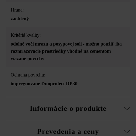
Hrana:
zaoblený
Kritériá kvality:
odolné voči mrazu a posypovej soli - možno použiť iba
rozmrazovacie prostriedky vhodné na cementom
viazané povrchy
Ochrana povrchu:
impregnované Duoprotect DP30
Informácie o produkte
z vysokoodolného betónu
Prevedenia a ceny
Vysokoodolný betón je živý prírodný produkt. Malé