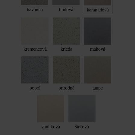
havanna
hmlová
karamelová
kremencová
krieda
maková
popol
prírodná
taupe
vanilková
štrková