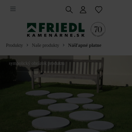
 na hlavný obsah
Produkty
Naše produkty
Nášľapné platne
symbolický obrázok produktu