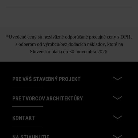
vzduchové póry sa nedajú vylúčiť a patria rovnako ako
tieňovania farieb, fľakaté vzory atď. k prirodzeným
Spot nášľapná platňa
a individuálnym vlastnostiam produktu. Preto sa
nepovažujú za dôvod na reklamáciu.
*Uvedené ceny sú nezáväzné odporúčané predajné ceny s DPH,
možnosť samostatnej dodávky všetkých formátov
s odberom od výrobcu/bez dodacích nákladov, ktoré na
Pri používaní rôznych formátov môžu z výrobno-
Slovensku platia do 30. novembra 2026.
technických dôvodov vznikať farebné rozdiely.
PRE VÁŠ STAVEBNÝ PROJEKT
PRE TVORCOV ARCHITEKTÚRY
KONTAKT
NA STIAHNUTIE