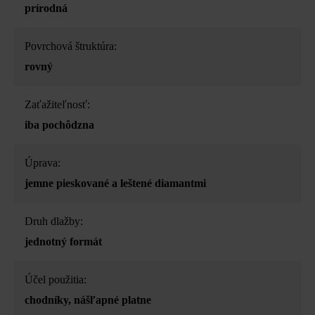
prírodná
Povrchová štruktúra:
rovný
Zaťažiteľnosť:
iba pochôdzna
Úprava:
jemne pieskované a leštené diamantmi
Druh dlažby:
jednotný formát
Účel použitia:
chodníky
, nášľapné platne