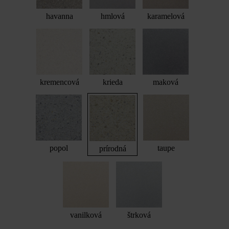
havanna
hmlová
karamelová
kremencová
krieda
maková
popol
taupe
prírodná
vanilková
štrková