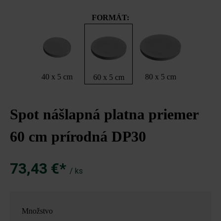
FORMÁT:
40 x 5 cm
80 x 5 cm
60 x 5 cm
Spot nášlapná platna priemer
60 cm prírodná DP30
73,43 €*
/ ks
Množstvo