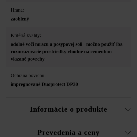
Hrana:
zaoblený
Kritériá kvality:
odolné voči mrazu a posypovej soli - možno použiť iba
rozmrazovacie prostriedky vhodné na cementom
viazané povrchy
Ochrana povrchu:
impregnované Duoprotect DP30
Informácie o produkte
z vysokoodolného betónu
Prevedenia a ceny
Vysokoodolný betón je živý prírodný produkt. Malé